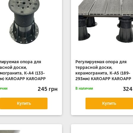
лируемая опора для
Регулируемая опора для
асной доски,
террасной доски,
могранита, К-А4 (133-
керамогранита, К-А5 (189-
мм) KAROAPP KAROAPP
293мм) KAROAPP KAROAPP
245 грн
324
ичии
В наличии
Купить
Купить