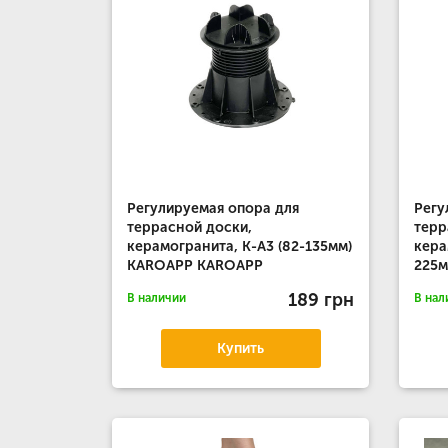
Регулируемая опора для
Регу
террасной доски,
терр
керамогранита, К-А3 (82-135мм)
кера
KAROAPP KAROAPP
225
189 грн
В наличии
В нал
Купить