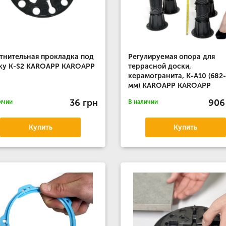
тнительная прокладка под
Регулируемая опора для
ку K-S2 KAROAPP KAROAPP
террасной доски,
керамогранита, К-А10 (682
мм) KAROAPP KAROAPP
36 грн
906
ичии
В наличии
Купить
Купить