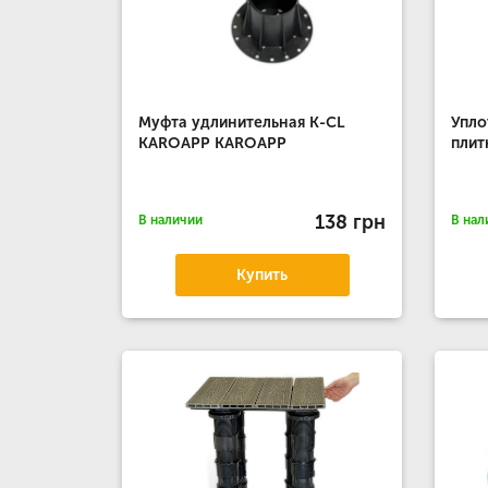
Муфта удлинительная K-CL
Упло
KAROAPP KAROAPP
плит
138 грн
В наличии
В нал
Купить