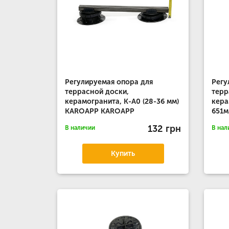
Регулируемая опора для
Регу
террасной доски,
терр
керамогранита, К-А0 (28-36 мм)
кера
KAROAPP KAROAPP
651
132 грн
В наличии
В нал
Купить