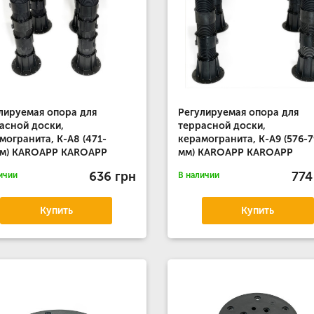
лируемая опора для
Регулируемая опора для
асной доски,
террасной доски,
могранита, К-А8 (471-
керамогранита, К-А9 (576-
мм) KAROAPP KAROAPP
мм) KAROAPP KAROAPP
636 грн
774
ичии
В наличии
Купить
Купить