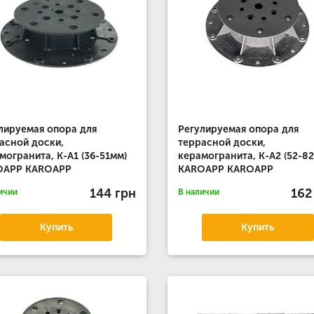
лируемая опора для
Регулируемая опора для
асной доски,
террасной доски,
могранита, К-А1 (36-51мм)
керамогранита, К-А2 (52-8
OAPP KAROAPP
KAROAPP KAROAPP
144 грн
162
ичии
В наличии
Купить
Купить