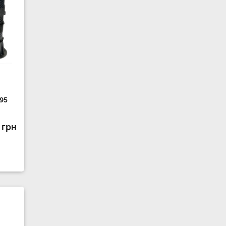
795
 грн