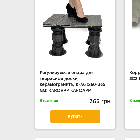
Регулируемая опора для
Корр
террасной доски,
SC2
керамогранита, К-А6 (260-365
мм) KAROAPP KAROAPP
366 грн
В наличии
В нал
Купить