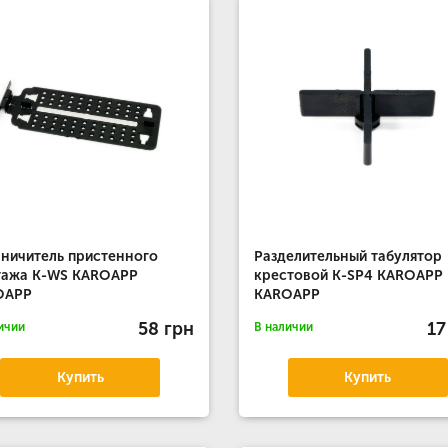
ничитель пристенного
Разделительный табулятор
тажа K-WS KAROAPP
крестовой K-SP4 KAROAPP
OAPP
KAROAPP
58 грн
17
ичии
В наличии
Купить
Купить