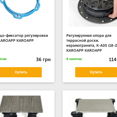
цо-фиксатор регулировки
Регулируемая опора для
 KAROAPP KAROAPP
террасной доски,
керамогранита, К-А05 (18-
KAROAPP KAROAPP
36 грн
114
ичии
В наличии
Купить
Купить