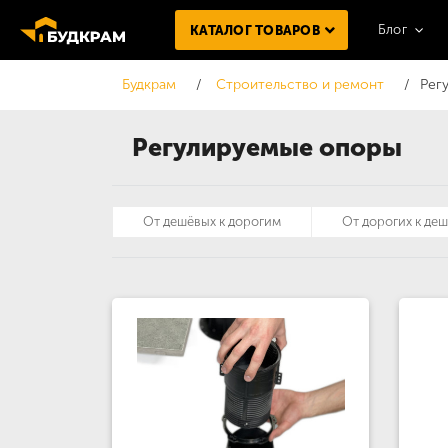
Блог
КАТАЛОГ ТОВАРОВ
Будкрам
Строительство и ремонт
Рег
Регулируемые опоры
От дешёвых к дорогим
От дорогих к де