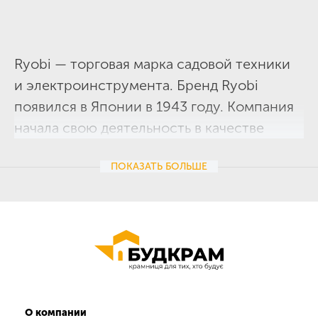
Ryobi — торговая марка садовой техники
и электроинструмента. Бренд Ryobi
появился в Японии в 1943 году. Компания
начала свою деятельность в качестве
поставщика алюминиевых деталей,
ПОКАЗАТЬ
БОЛЬШЕ
отлитых под давлением. В 1973 году под
маркой Ryobi началось производство
готовых электроинструментов.
Ryobi — это как вдохновение,
преобразованное в инструменты.
Изначально проросшая в 1943 году
в Японии, эта компания
О компании