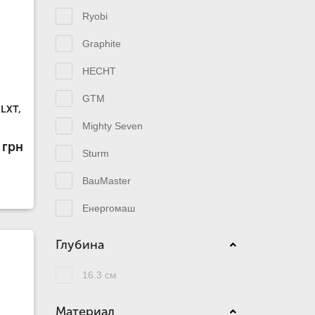
Ryobi
Graphite
HECHT
GTM
 LXT,
Mighty Seven
 грн
Sturm
BauMaster
Енергомаш
Глубина
16.3 см
Материал