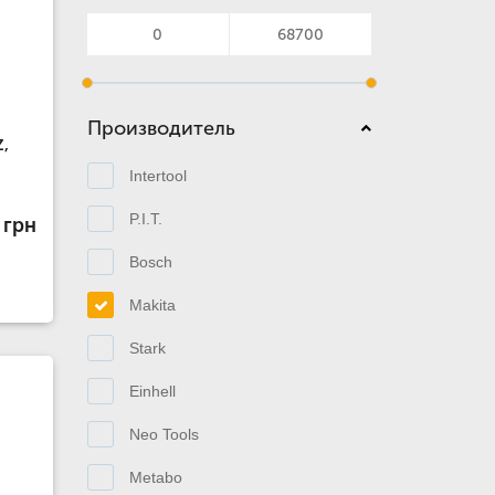
Производитель
Z,
Intertool
P.I.T.
 грн
Bosch
Makita
Stark
Einhell
Neo Tools
Metabo