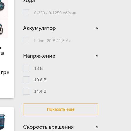
хода
0-350 / 0-1250 об/мин
Аккумулятор
Li-ion, 20 В / 1,5 Ач
a
ta
Напряжение
18 В
 грн
10.8 В
14.4 В
Показать ещё
Скорость вращения