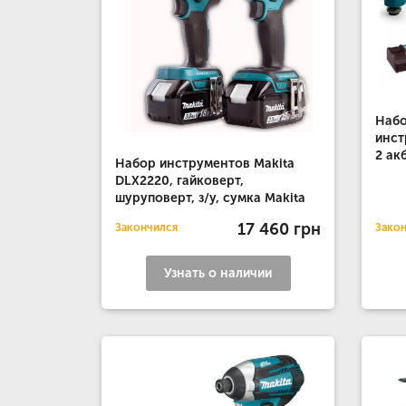
Набо
инст
2 ак
Набор инструментов Makita
DLX2220, гайковерт,
шуруповерт, з/у, сумка Makita
17 460 грн
Закончился
Зако
Узнать о наличии