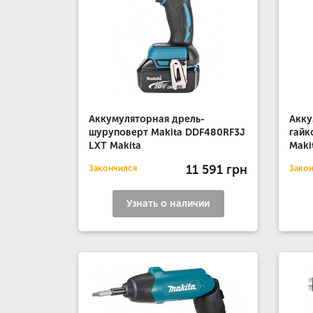
Аккумуляторная дрель-
Акку
шуруповерт Makita DDF480RF3J
гайк
LXT Makita
Maki
11 591 грн
Закончился
Зако
Узнать о наличии