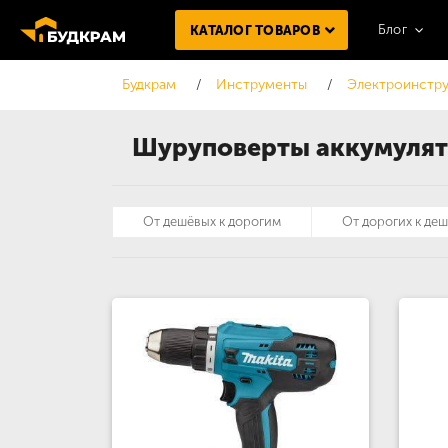
Блог
КАТАЛОГ ТОВАРОВ
Будкрам
Инструменты
Электроинстру
Шуруповерты аккумулят
От дешёвых к дорогим
От дорогих к де