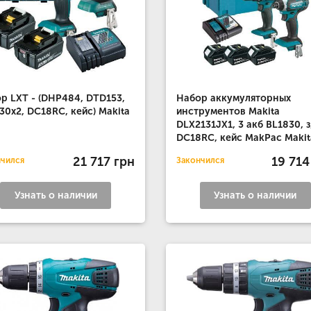
р LXT - (DHP484, DTD153,
Набор аккумуляторных
30x2, DC18RC, кейс) Makita
инструментов Makita
DLX2131JX1, 3 акб BL1830, з
DC18RC, кейс MakPac Makit
21 717 грн
19 714
нчился
Закончился
Узнать о наличии
Узнать о наличии