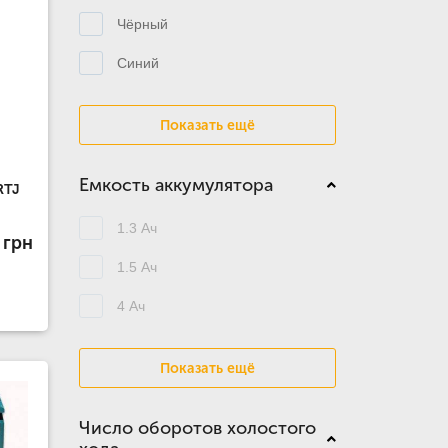
Чёрный
Синий
Показать ещё
Емкость аккумулятора
RTJ
1.3 Ач
 грн
1.5 Ач
4 Ач
Показать ещё
Число оборотов холостого