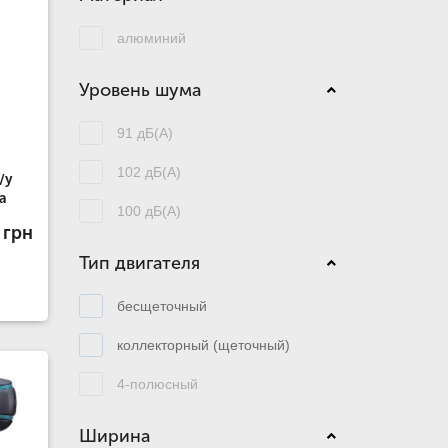
алюминий
Уровень шума
91 дБ(А)
102 дБ(А)
/у
a
100 дБ(А)
 грн
Тип двигателя
бесщеточный
коллекторный (щеточный)
4-полюсный
Ширина