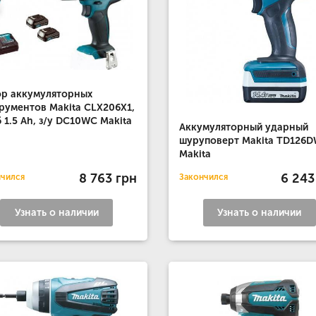
р аккумуляторных
рументов Makita CLX206X1,
б 1.5 Ah, з/у DC10WC Makita
Аккумуляторный ударный
шуруповерт Makita TD126
Makita
8 763 грн
6 243
нчился
Закончился
Узнать о наличии
Узнать о наличии