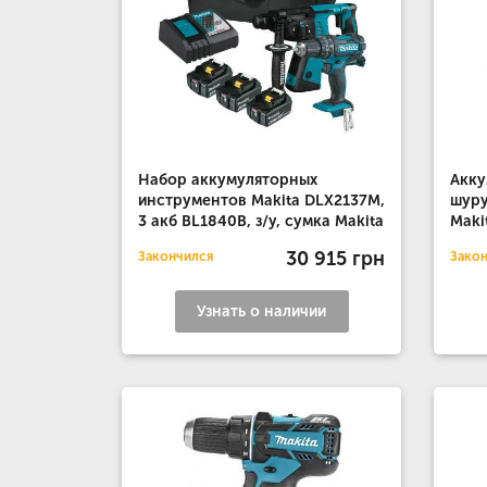
Набор аккумуляторных
Акку
инструментов Makita DLX2137M,
шуру
3 акб BL1840B, з/у, сумка Makita
Maki
30 915 грн
Закончился
Зако
Узнать о наличии