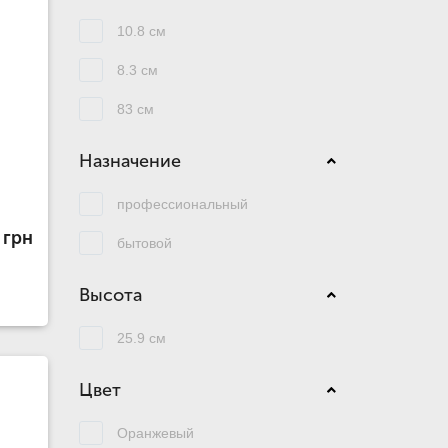
10.8 см
8.3 см
83 см
Назначение
профессиональный
 грн
бытовой
Высота
25.9 см
Цвет
Оранжевый