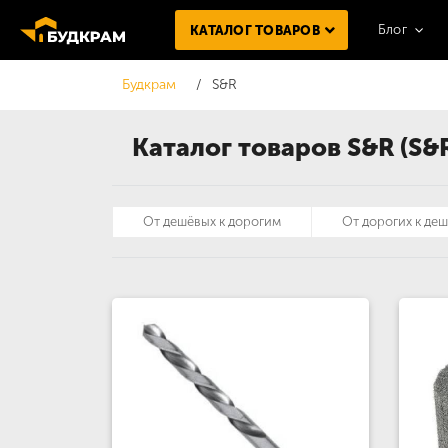
Блог
КАТАЛОГ ТОВАРОВ
Будкрам
S&R
Каталог товаров S&R (S&
От дешёвых к дорогим
От дорогих к де