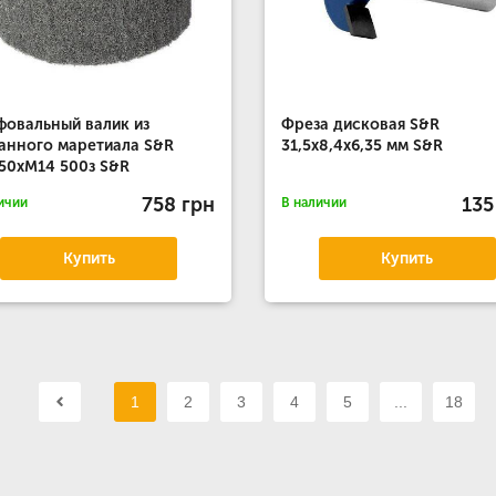
овальный валик из
Фреза дисковая S&R
анного маретиала S&R
31,5х8,4х6,35 мм S&R
50xM14 500з S&R
758 грн
135
ичии
В наличии
Купить
Купить
1
2
3
4
5
...
18