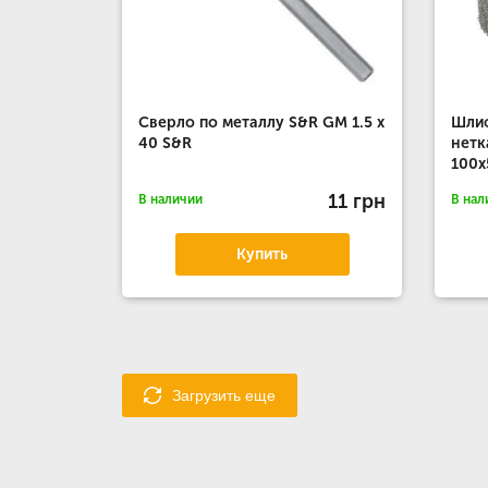
Сверло по металлу S&R GM 1.5 x
Шлиф
40 S&R
нетк
100x
11 грн
В наличии
В нал
Купить
Загрузить еще