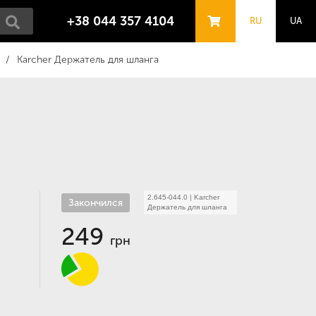
+38 044 357 4104
RU
UA
Karcher Держатель для шланга
2.645-044.0
|
Karcher
Закончился
Держатель для шланга
249
грн