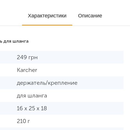
Характеристики
Описание
ь для шланга
249
грн
Karcher
держатель/крепление
для шланга
16 х 25 х 18
210 г