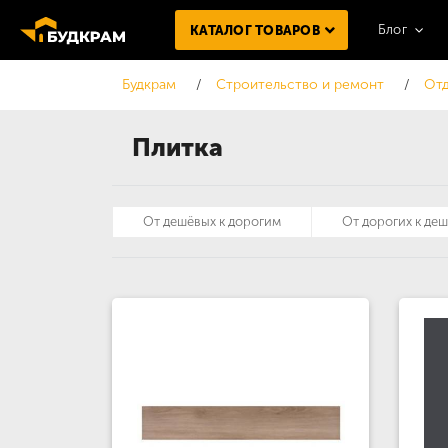
Блог
КАТАЛОГ ТОВАРОВ
Будкрам
Строительство и ремонт
Отд
Плитка
От дешёвых к дорогим
От дорогих к де