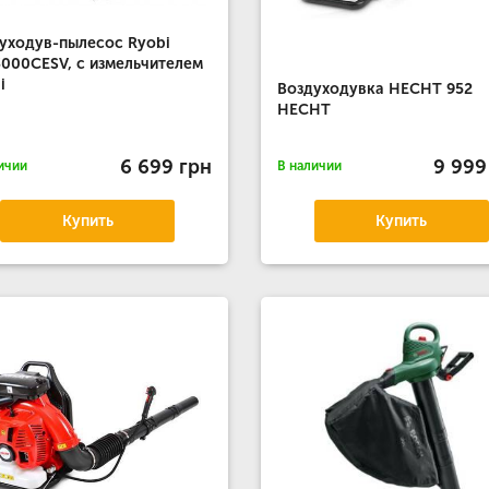
уходув-пылесос Ryobi
000CESV, с измельчителем
i
Воздуходувка HECHT 952
HECHT
6 699 грн
9 999
ичии
В наличии
Купить
Купить