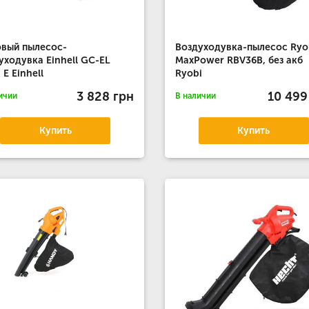
вый пылесос-
Воздуходувка-пылесос Ryo
уходувка Einhell GC-EL
MaxPower RBV36B, без акб
 E Einhell
Ryobi
3 828 грн
10 499
ичии
В наличии
Купить
Купить