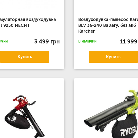
муляторная воздуходувка
Воздуходувка-пылесос Kar
t 9250 HECHT
BLV 36-240 Battery, без акб
Karcher
3 499 грн
11 999
ичии
В наличии
Купить
Купить