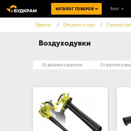
Блог
КАТАЛОГ ТОВАРОВ
Будкрам
Для дома и сада
Садовый эл
Воздуходувки
От дешёвых к дорогим
От дорогих к де