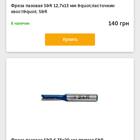
Фреза пазовая S&R 12,7х13 мм &quot;ласточкин
хвост&quot; S&R
140 грн
В наличии
Купить