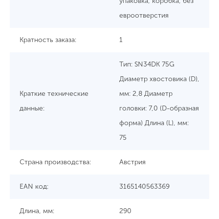
упаковка, коробка, без
евроотверстия
Кратность заказа:
1
Тип: SN34DK 75G
Диаметр хвостовика (D),
Краткие технические
мм: 2,8 Диаметр
данные:
головки: 7,0 (D-образная
форма) Длина (L), мм:
75
Страна производства:
Австрия
EAN код:
3165140563369
Длина, мм:
290