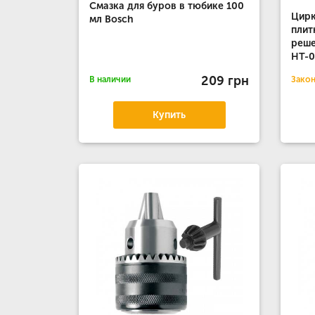
Смазка для буров в тюбике 100
Цирк
мл Bosch
плит
реш
HT-0
209 грн
В наличии
Зако
Купить