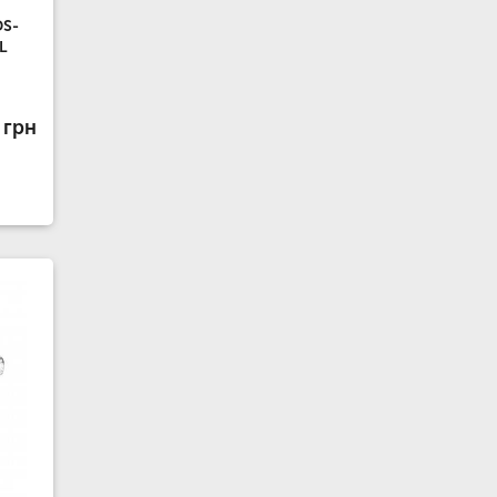
DS-
L
 грн