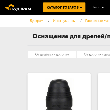
Блог
КАТАЛОГ ТОВАРОВ
Будкрам
Инструменты
Расходные мат
Оснащение для дрелей/
От дешёвых к дорогим
От дорогих к де