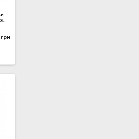
ки
OL
 грн