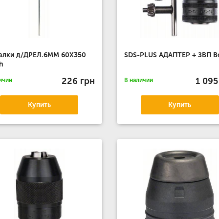
алки д/ДРЕЛ.6ММ 60Х350
SDS-PLUS АДАПТЕР + ЗВП B
h
226 грн
1 095
ичии
В наличии
Купить
Купить