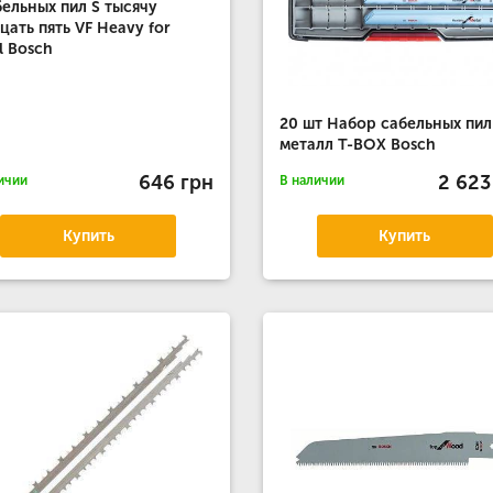
бельных пил S тысячу
цать пять VF Heavy for
l Bosch
20 шт Набор сабельных пил
металл T-BOX Bosch
646 грн
2 623
ичии
В наличии
Купить
Купить