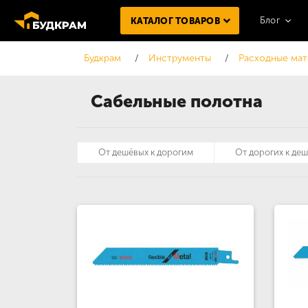
Блог
КАТАЛОГ ТОВАРОВ
Будкрам
Инструменты
Расходные мат
Сабельные полотна
От дешёвых к дорогим
От дорогих к де