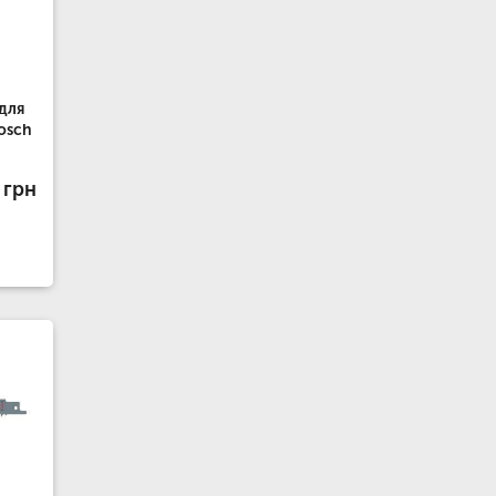
для
osch
 грн