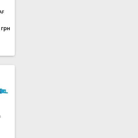
AF
 грн
F