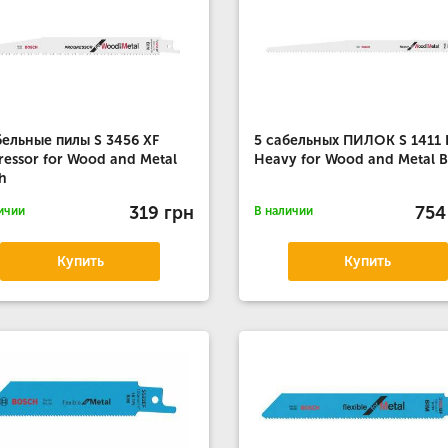
бельные пилы S 3456 XF
5 сабельных ПИЛОК S 1411 
ressor for Wood and Metal
Heavy for Wood and Metal 
h
319 грн
754
ичии
В наличии
Купить
Купить