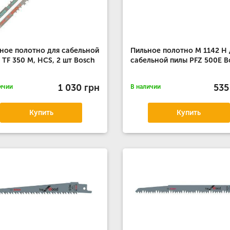
ное полотно для сабельной
Пильное полотно M 1142 H 
 TF 350 M, HCS, 2 шт Bosch
сабельной пилы PFZ 500E B
1 030 грн
535
ичии
В наличии
Купить
Купить