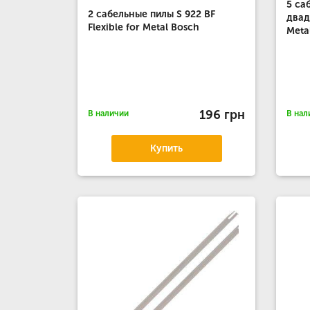
5 са
2 сабельные пилы S 922 BF
двад
Flexible for Metal Bosch
Meta
196 грн
В наличии
В нал
Купить