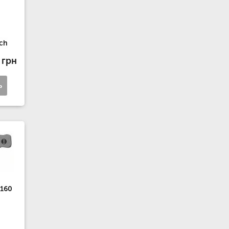
sch
 грн
ь
 160