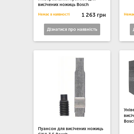
висічених ножиць Bosch
1 263 грн
Немає в наявності
Немає
Дізнатися про наявність
Унів
висі
Bosc
Пуансон для висічених ножиць