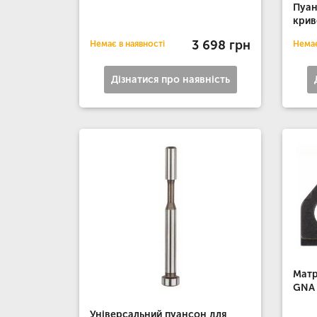
Пуан
крив
3 698 грн
Немає в наявності
Немає
Дізнатися про наявність
Матр
GNA 
Універсальний пуансон для