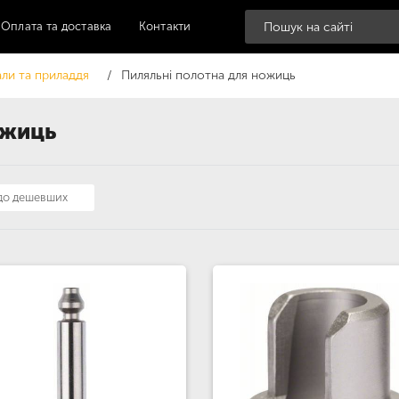
Оплата та доставка
Контакти
али та приладдя
Пиляльні полотна для ножиць
ожиць
 до дешевших