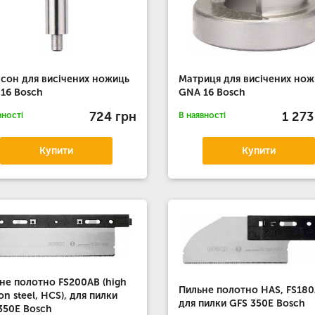
сон для висічених ножиць
Матриця для висічених нож
16 Bosch
GNA 16 Bosch
724 грн
1 273
вності
В наявності
Купити
Купити
не полотно FS200AB (high
Пильне полотно HAS, FS18
on steel, HCS), для пилки
для пилки GFS 350E Bosch
350E Bosch