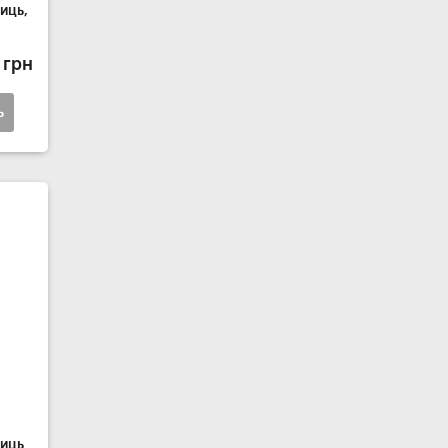
иць,
 грн
ь
жиць