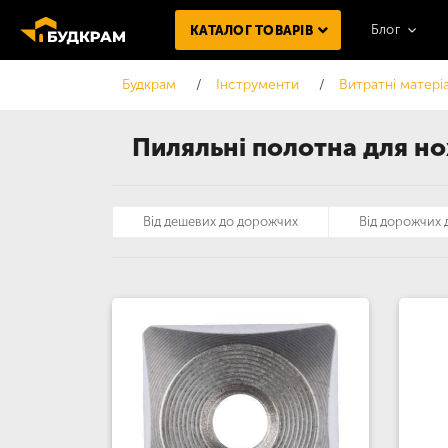
Блог
КАТАЛОГ ТОВАРІВ
Будкрам
Інструменти
Витратні матері
Пиляльні полотна для н
Від дешевих до дорожчих
Від дорожчих