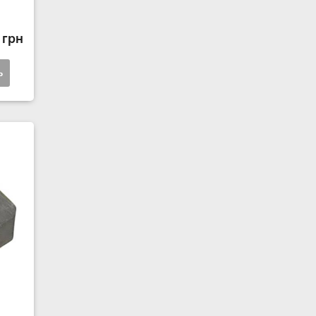
 грн
ь