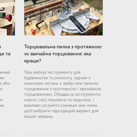
я
Торцювальна пилка з протяжкою
и та
vs звичайна торцювання: яка
краще?
ужний
При виборі інструменту для
же
будівництва та ремонту, одним з
м або
ключових питань є вибір між пилкою
им
торцювання з протяжкою і звичайною
торцюванням. Обидва ці інструменти
ли
мають свої переваги та недоліки, і
их
важливо розуміти різницю між ними,
щоб вибрати підходящий варіант для
ваших завдань.