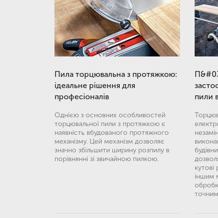
Пила торцювальна з протяжкою:
П&#03
ідеальне рішення для
засто
професіоналів
пили 
Однією з основних особливостей
Торцюв
торцювальної пили з протяжкою є
електр
наявність вбудованого протяжного
незамі
механізму. Цей механізм дозволяє
виконан
значно збільшити ширину розпилу в
будівн
порівнянні зі звичайною пилкою.
дозволя
кутові 
іншим 
обробк
точним