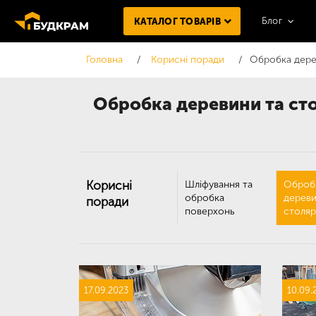
Блог
КАТАЛОГ ТОВАРІВ
Головна
Корисні поради
Обробка дере
Обробка деревини та ст
Корисні
Шліфування та
Оброб
обробка
дереви
поради
поверхонь
столяр
17.09.2023
10.09.