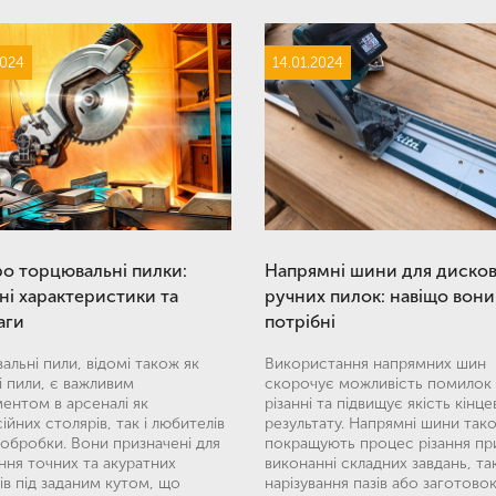
2024
14.01.2024
ро торцювальні пилки:
Напрямні шини для диско
ні характеристики та
ручних пилок: навіщо вони
аги
потрібні
льні пили, відомі також як
Використання напрямних шин
і пили, є важливим
скорочує можливість помилок
ментом в арсеналі як
різанні та підвищує якість кінц
йних столярів, так і любителів
результату. Напрямні шини так
обробки. Вони призначені для
покращують процес різання пр
ння точних та акуратних
виконанні складних завдань, та
ів під заданим кутом, що
нарізування пазів або заготовок