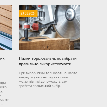
23.01.2024
вих
Пилки торцювальні: як вибрати і
правильно використовувати
При виборі пили торцювальної варто
звернути увагу на ряд важливих
моментів, які допоможуть вам
 при
зробити правильний вибір.
евого
ож
и
ких як
 зі