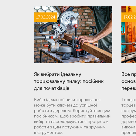
17.02.2024
17.02.
Як вибрати ідеальну
Все п
торцювальну пилку: посібник
основ
для початківців
перев
Вибір ідеальної пили торцювання
Торцюва
може бути ключем до успішної
торцев
роботи з деревом. Користуйтеся цим
інстру
посібником, щоб зробити правильний
професі
вибір та насолоджуватися процесом
дерево
роботи з цим потужним та зручним
викона
інструментом.
пропил