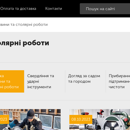
Оплата та доставка
Контакти
вини та столярні роботи
олярні роботи
ка
Свердління та
Догляд за садом
Прибиранн
ни та
ударні
та городом
підтриман
ні роботи
інструменти
чистоти
2023
08.10.2023