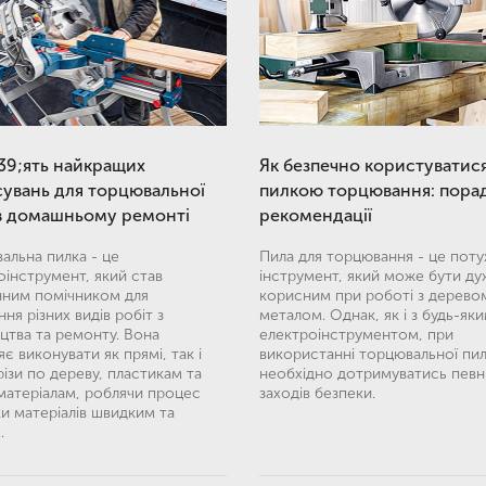
9;ять найкращих
Як безпечно користуватис
сувань для торцювальної
пилкою торцювання: порад
в домашньому ремонті
рекомендації
альна пилка - це
Пила для торцювання - це пот
оінструмент, який став
інструмент, який може бути ду
нним помічником для
корисним при роботі з дерево
ня різних видів робіт з
металом. Однак, як і з будь-як
ицтва та ремонту. Вона
електроінструментом, при
є виконувати як прямі, так і
використанні торцювальної пи
різи по дереву, пластикам та
необхідно дотримуватись певн
матеріалам, роблячи процес
заходів безпеки.
и матеріалів швидким та
.