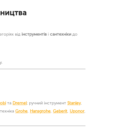
вництва
егоріях від
інструментів
і
сантехніки
до
у.
obi
та
Dremel
; ручний інструмент
Stanley
,
нтехніка
Grohe
,
Hansgrohe
,
Geberit
,
Uponor
,