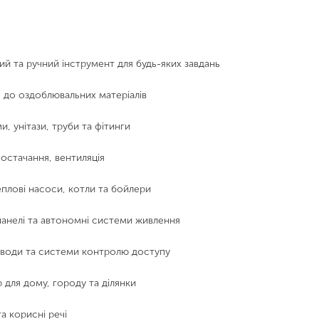
й та ручний інструмент для будь-яких завдань
я до оздоблювальних матеріалів
, унітази, труби та фітинги
остачання, вентиляція
плові насоси, котли та бойлери
анелі та автономні системи живлення
води та системи контролю доступу
р для дому, городу та ділянки
а корисні речі