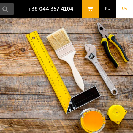
+38 044 357 4104
RU
UA