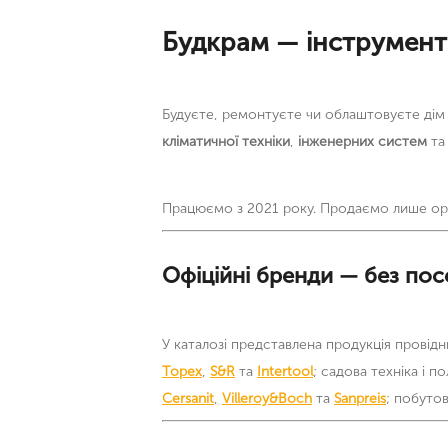
Будкрам — інструменти
Будуєте, ремонтуєте чи облаштовуєте дім —
кліматичної техніки
,
інженерних систем
т
Працюємо з 2021 року. Продаємо лише ориг
Офіційні бренди — без пос
У каталозі представлена продукція провід
Topex
,
S&R
та
Intertool
; садова техніка і п
Cersanit
,
Villeroy&Boch
та
Sanpreis
; побуто