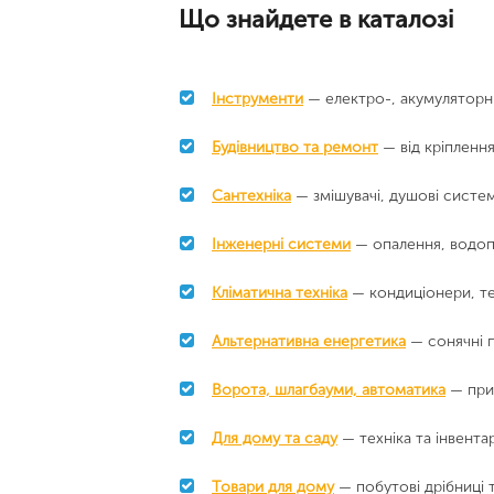
Що знайдете в каталозі
Інструменти
— електро-, акумуляторни
Будівництво та ремонт
— від кріпленн
Сантехніка
— змішувачі, душові системи
Інженерні системи
— опалення, водоп
Кліматична техніка
— кондиціонери, те
Альтернативна енергетика
— сонячні п
Ворота, шлагбауми, автоматика
— при
Для дому та саду
— техніка та інвента
Товари для дому
— побутові дрібниці т