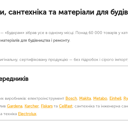
, сантехніка та матеріали для буді
 «Будкрам» зібрав усе в одному місці. Понад 60 000 товарів у кат
а
матеріалів для будівництва і ремонту
.
інальну, сертифіковану продукцію — без підробок і сірого імпорт
ередників
них виробників: електроінструмент
Bosch
,
Makita
,
Metabo
,
Einhell
,
Ry
олив
Gardena
,
Karcher
,
Fiskars
та
Cellfast
; сантехніка та інженерна са
ва техніка
Electrolux
.