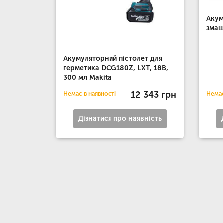
Акум
змащ
Акумуляторний пістолет для
герметика DCG180Z, LXT, 18В,
300 мл Makita
12 343 грн
Немає в наявності
Немає
Дізнатися про наявність