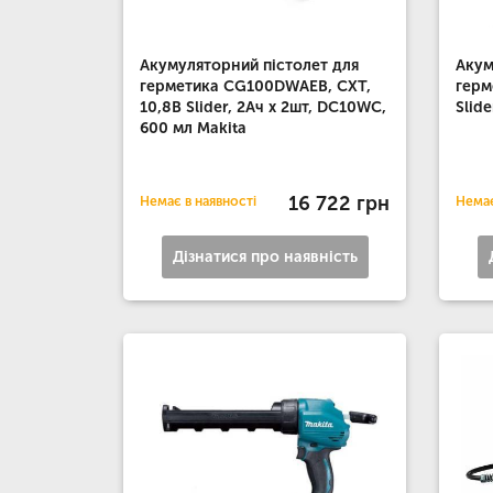
Акумуляторний пістолет для
Акум
герметика CG100DWAEB, CXT,
герм
10,8В Slider, 2Ач х 2шт, DC10WC,
Slid
600 мл Makita
16 722 грн
Немає в наявності
Немає
Дізнатися про наявність