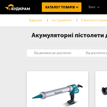
Блог
КАТАЛОГ ТОВАРІВ
Будкрам
Інструменти
Електроінструм
Акумуляторні пістолети 
Від дешевих до дорожчих
Від дорожчих