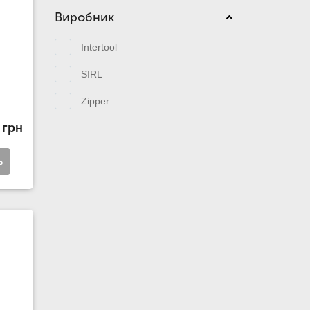
Виробник
Intertool
SIRL
Zipper
 грн
ь