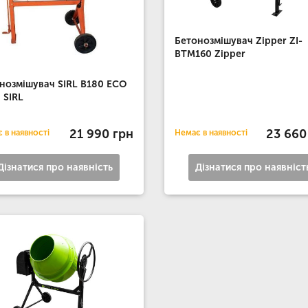
Бетонозмішувач Zipper ZI-
BTM160 Zipper
нозмішувач SIRL B180 ECO
л SIRL
21 990 грн
23 660
 в наявності
Немає в наявності
Дізнатися про наявність
Дізнатися про наявніст