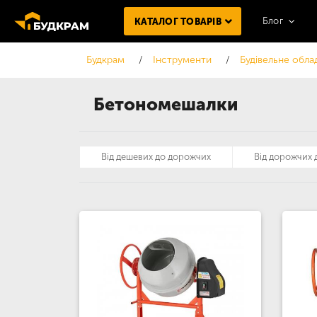
Блог
КАТАЛОГ ТОВАРІВ
Будкрам
Інструменти
Будівельне обла
Бетономешалки
Від дешевих до дорожчих
Від дорожчих