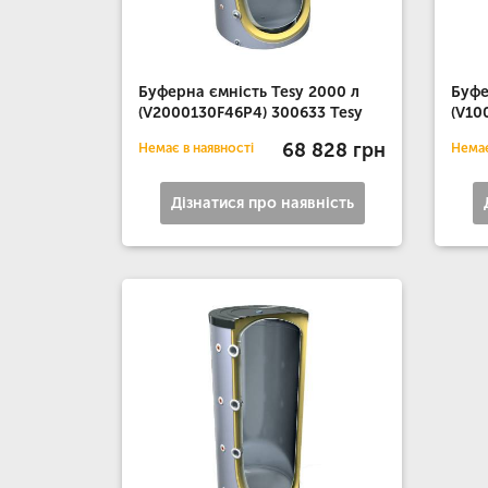
Буферна ємність Tesy 2000 л
Буфе
(V2000130F46P4) 300633 Tesy
(V10
68 828 грн
Немає в наявності
Немає
Дізнатися про наявність