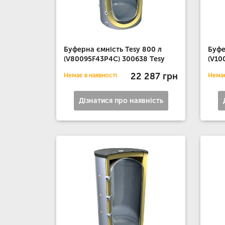
Буферна ємність Tesy 800 л
Буфе
(V80095F43P4C) 300638 Tesy
(V10
22 287 грн
Немає в наявності
Немає
Дізнатися про наявність