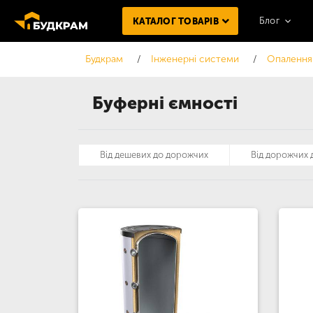
Блог
КАТАЛОГ ТОВАРІВ
Будкрам
Інженерні системи
Опалення
Буферні ємності
Від дешевих до дорожчих
Від дорожчих