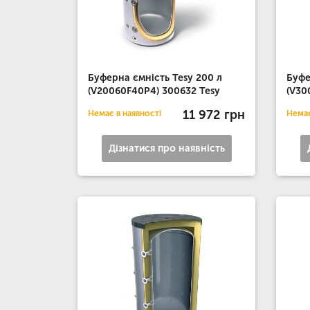
Буферна ємність Tesy 200 л
Буфе
(V20060F40P4) 300632 Tesy
(V30
11 972 грн
Немає в наявності
Немає
Дізнатися про наявність