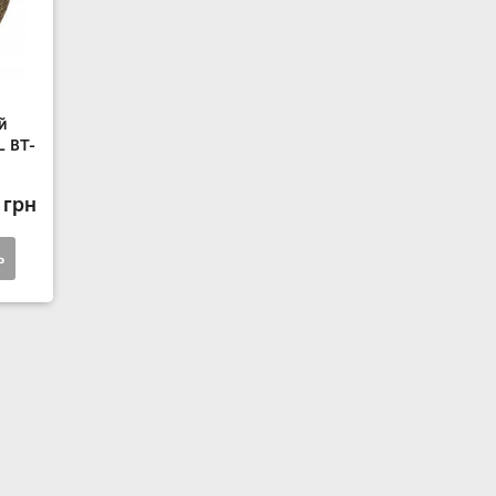
й
L BT-
 грн
ь