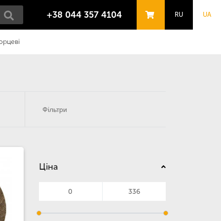
+38 044 357 4104
RU
UA
орцеві
Фільтри
Ціна