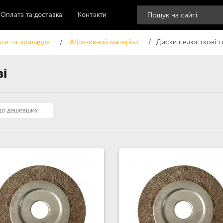
Оплата та доставка
Контакти
али та приладдя
Абразивний матеріал
Диски пелюсткові т
ві
 до дешевших