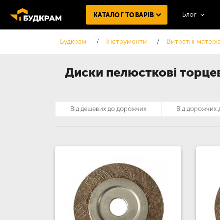
Блог
КАТАЛОГ ТОВАРІВ
Будкрам
Інструменти
Витратні матері
Диски пелюсткові торце
Від дешевих до дорожчих
Від дорожчих