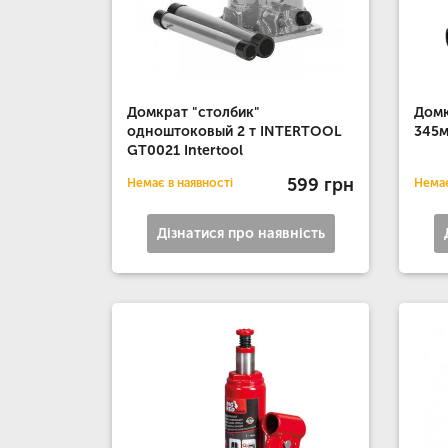
Домкрат "столбик"
Домк
одноштоковый 2 т INTERTOOL
345
GT0021 Intertool
599 грн
Немає в наявності
Немає
Дізнатися про наявність