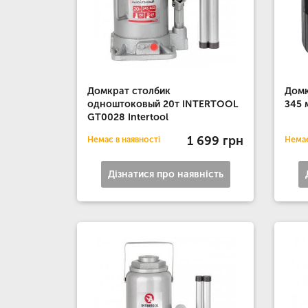
Домкрат столбик
Домк
одноштоковый 20т INTERTOOL
З45 
GT0028 Intertool
1 699 грн
Немає в наявності
Немає
Дізнатися про наявність