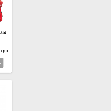
(216-
 грн
ь