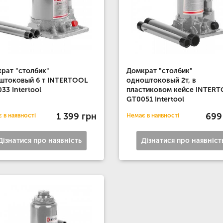
рат "столбик"
Домкрат "столбик"
штоковый 6 т INTERTOOL
одноштоковый 2т, в
33 Intertool
пластиковом кейсе INTER
GT0051 Intertool
1 399 грн
699
 в наявності
Немає в наявності
Дізнатися про наявність
Дізнатися про наявніст