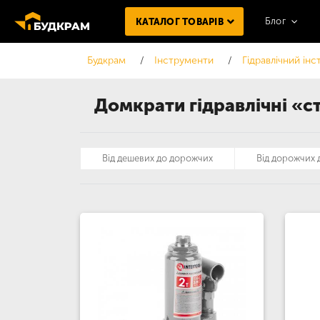
Блог
КАТАЛОГ ТОВАРІВ
Будкрам
Інструменти
Гідравлічний ін
Домкрати гідравлічні «с
Від дешевих до дорожчих
Від дорожчих