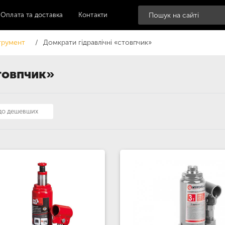
Оплата та доставка
Контакти
струмент
Домкрати гідравлічні «стовпчик»
товпчик»
 до дешевших