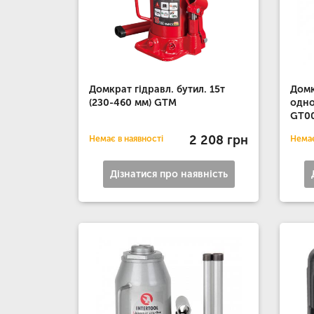
Домкрат гідравл. бутил. 15т
Домк
(2З0-460 мм) GTM
одн
GT00
2 208 грн
Немає в наявності
Немає
Дізнатися про наявність