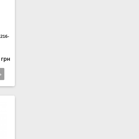
(216-
 грн
ь