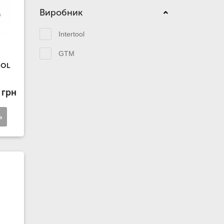
Виробник
Intertool
GTM
OOL
 грн
ь