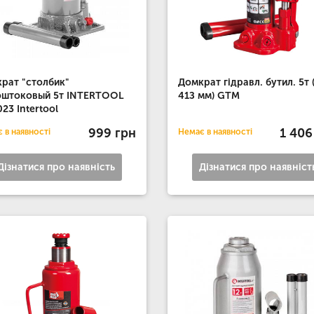
рат "столбик"
Домкрат гідравл. бутил. 5т 
оштоковый 5т INTERTOOL
41З мм) GTM
23 Intertool
999 грн
1 406
 в наявності
Немає в наявності
Дізнатися про наявність
Дізнатися про наявніст