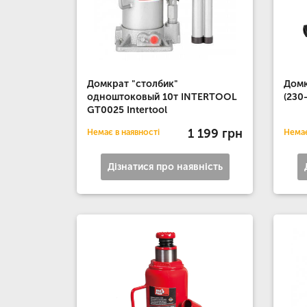
Домкрат "столбик"
Домк
одноштоковый 10т INTERTOOL
(2З0
GT0025 Intertool
1 199 грн
Немає в наявності
Немає
Дізнатися про наявність