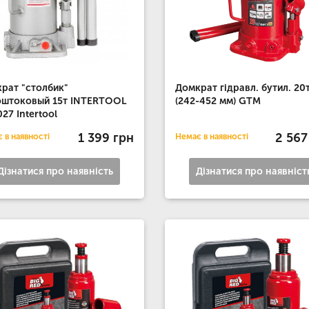
рат "столбик"
Домкрат гідравл. бутил. 20
оштоковый 15т INTERTOOL
(242-452 мм) GTM
27 Intertool
1 399 грн
2 567
 в наявності
Немає в наявності
Дізнатися про наявність
Дізнатися про наявніст