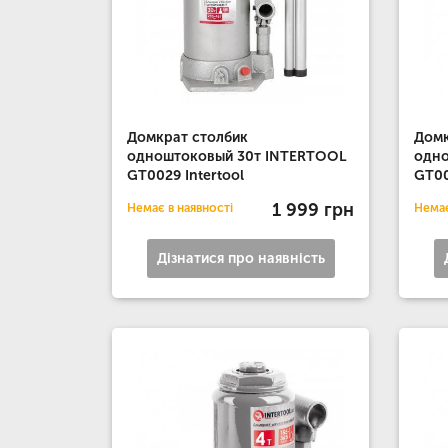
Домкрат столбик
Домк
одноштоковый 30т INTERTOOL
одн
GT0029 Intertool
GT00
1 999 грн
Немає в наявності
Немає
Дізнатися про наявність