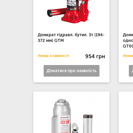
Домкрат гідравл. бутил. 3т (194-
Домк
З72 мм) GTM
одн
GT00
954 грн
Немає в наявності
Немає
Дізнатися про наявність