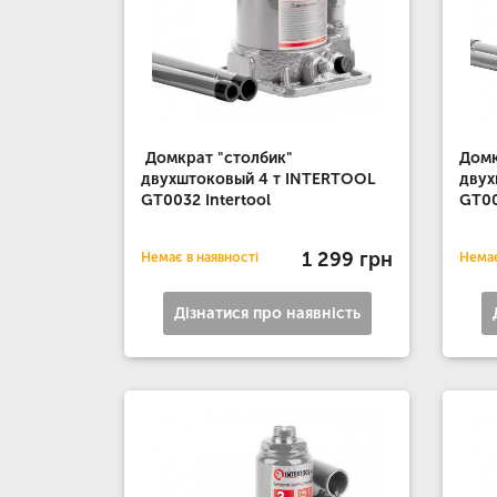
Домкрат "столбик"
Домк
двухштоковый 4 т INTERTOOL
двух
GT0032 Intertool
GT00
1 299 грн
Немає в наявності
Немає
Дізнатися про наявність