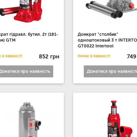
рат гідравл. бутил. 2т (181-
Домкрат "столбик"
мм) GTM
одноштоковый 3 т INTERT
GT0022 Intertool
852 грн
749
 в наявності
Немає в наявності
Дізнатися про наявність
Дізнатися про наявніст