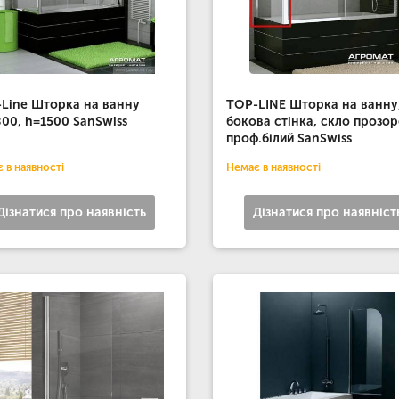
Line Шторка на ванну
TOP-LINE Шторка на ванну
00, h=1500 SanSwiss
бокова стінка, скло прозор
проф.білий SanSwiss
 в наявності
Немає в наявності
Дізнатися про наявність
Дізнатися про наявніст