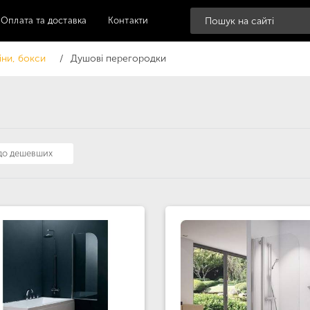
Оплата та доставка
Контакти
іни, бокси
Душові перегородки
 до дешевших