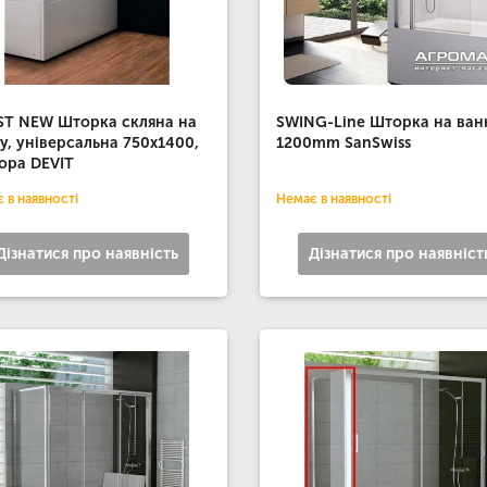
T NEW Шторка скляна на
SWING-Line Шторка на ван
у, універсальна 750х1400,
1200mm SanSwiss
ора DEVIT
 в наявності
Немає в наявності
Дізнатися про наявність
Дізнатися про наявніст