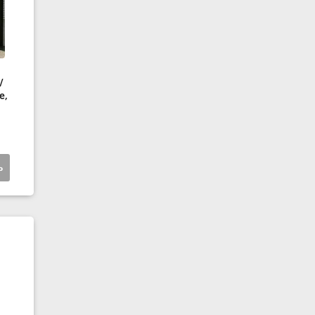
/
е,
ь