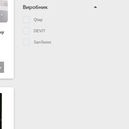
Виробник
Qtap
DEVIT
ну
SanSwiss
ь