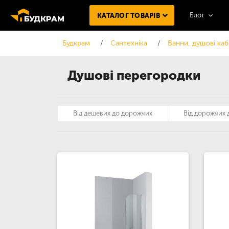
Блог
КАТАЛОГ ТОВАРІВ
Будкрам
Сантехніка
Ванни, душові каб
Душові перегородки
Від дешевих до дорожчих
Від дорожчих