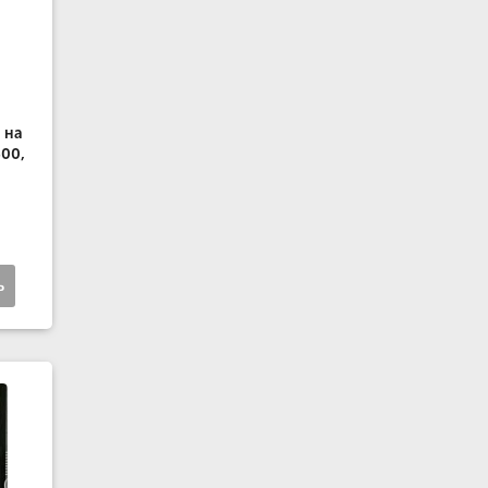
 на
400,
ь