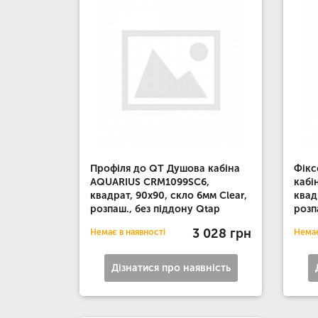
Профіля до QT Душова кабіна
Фікс
AQUARIUS CRM1099SC6,
кабі
квадрат, 90x90, скло 6мм Clear,
квад
розпаш., без піддону Qtap
розп
3 028 грн
Немає в наявності
Немає
Дізнатися про наявність