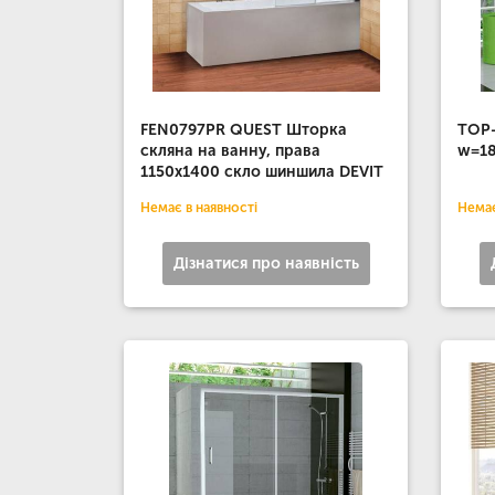
FEN0797PR QUEST Шторка
TOP-
скляна на ванну, права
w=18
1150х1400 скло шиншила DEVIT
Немає в наявності
Немає
Дізнатися про наявність