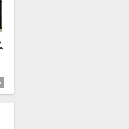
/
е,
ь