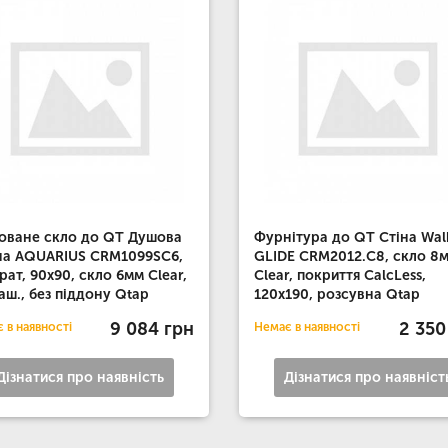
оване скло до QT Душова
Фурнітура до QT Стіна Wal
на AQUARIUS CRM1099SC6,
GLIDE CRM2012.C8, скло 8
рат, 90x90, скло 6мм Clear,
Clear, покриття CalcLess,
аш., без піддону Qtap
120x190, розсувна Qtap
9 084 грн
2 350
 в наявності
Немає в наявності
Дізнатися про наявність
Дізнатися про наявніст