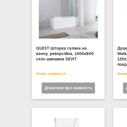
QUEST Шторка скляна на
Душо
ванну, реверсійна, 1400х800
Walk
скло шиншила DEVIT
120х
покр
Немає в наявності
Немає
Дізнатися про наявність