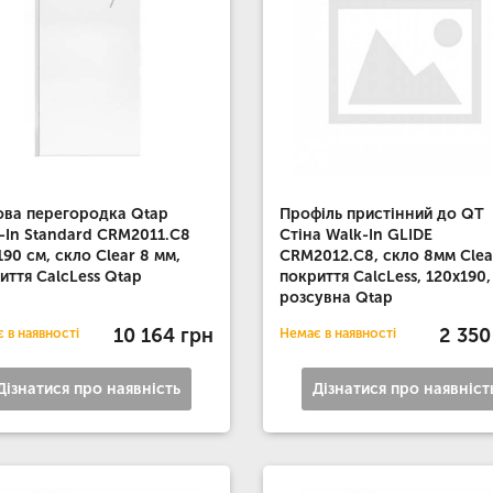
ва перегородка Qtap
Профіль пристінний до QT
-In Standard CRM2011.C8
Стіна Walk-In GLIDE
190 см, скло Clear 8 мм,
CRM2012.C8, скло 8мм Clea
иття CalcLess Qtap
покриття CalcLess, 120x190,
розсувна Qtap
10 164 грн
2 350
 в наявності
Немає в наявності
Дізнатися про наявність
Дізнатися про наявніст