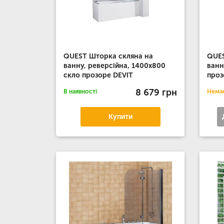
QUEST Шторка скляна на
QUES
ванну, реверсійна, 1400х800
ванн
скло прозоре DEVIT
проз
8 679 грн
В наявності
Немає
Купити