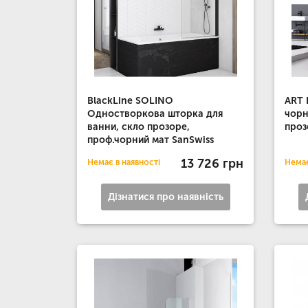
BlackLine SOLINO
ART 
Одностворкова шторка для
чорн
ванни, скло прозоре,
проз
проф.чорний мат SanSwiss
13 726 грн
Немає в наявності
Немає
Дізнатися про наявність