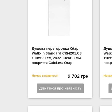
Душова перегородка Qtap
Душо
Walk-In Standard CRM201.C8
Walk
100х190 см, скло Clear 8 мм,
110х
покриття CalcLess Qtap
покр
9 702 грн
Немає в наявності
Немає
Дізнатися про наявність