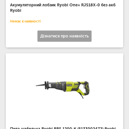
Акумуляторний лобзик Ryobi One+ RJS18X-0 без акб
Ryobi
Немає в наявності
Дізнатися про наявність
Пила шабельна Ryobi RRS 1200-K (5133002472) Ryobi