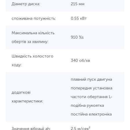
Діаметр диска:
215 мм
споживана потужність:
0.55 кВт
Максимальна кількість
910 %s
обертів за хвилину:
Швидкість холостого
340 об/хв
ходу:
плавний пуск двигуна
попередня установка
додаткові
частоти обертання L-
характеристики:
подібна рукоятка
постійна електроніка
Значення вібрації ah:
2.5 м/сек²