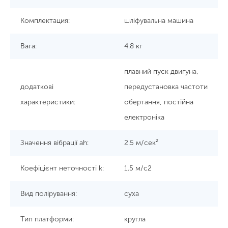
Комплектация:
шліфувальна машина
Вага:
4.8 кг
плавний пуск двигуна,
додаткові
передустановка частоти
характеристики:
обертання, постійна
електроніка
Значення вібрації ah:
2.5 м/сек²
Коефіцієнт неточності k:
1.5 м/с2
Вид полірування:
суха
Тип платформи:
кругла