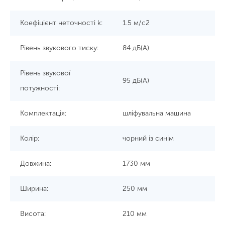
Коефіцієнт неточності k:
1.5 м/с2
Рівень звукового тиску:
84 дБ(А)
Рівень звукової
95 дБ(А)
потужності:
Комплектація:
шліфувальна машина
Колір:
чорний із синім
Довжина:
1730 мм
Ширина:
250 мм
Висота:
210 мм