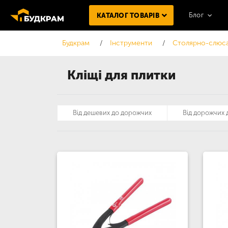
Блог
КАТАЛОГ ТОВАРІВ
Будкрам
Інструменти
Столярно-слюса
Кліщі для плитки
Від дешевих до дорожчих
Від дорожчих