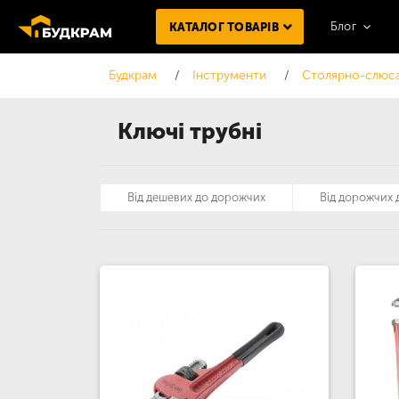
Блог
КАТАЛОГ ТОВАРІВ
Будкрам
Інструменти
Столярно-слюса
Ключі трубні
Від дешевих до дорожчих
Від дорожчих