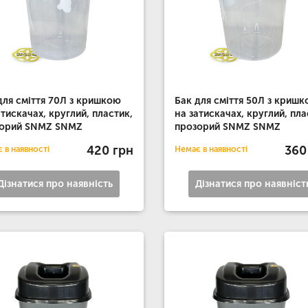
для сміття 70Л з кришкою
Бак для сміття 50Л з криш
атискачах, круглий, пластик,
на затискачах, круглий, пла
зорий SNMZ SNMZ
прозорий SNMZ SNMZ
420 грн
360
 в наявності
Немає в наявності
Дізнатися про наявність
Дізнатися про наявніст