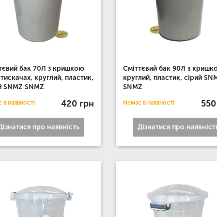
тєвий бак 70Л з кришкою
Сміттєвий бак 90Л з кришк
атискачах, круглий, пластик,
круглий, пластик, сірий SN
й SNMZ SNMZ
SNMZ
420 грн
550
 в наявності
Немає в наявності
Дізнатися про наявність
Дізнатися про наявніст