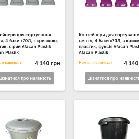
ейнери для сортування
Контейнери для сортуванн
тя, 4 баки х70Л, з кришкою,
сміття, 4 баки х70Л, з криш
тик, сірий Afacan Plastik
пластик, фуксія Afacan Plast
an Plastik
Afacan Plastik
4 140 грн
4 140
 в наявності
Немає в наявності
Дізнатися про наявність
Дізнатися про наявніст