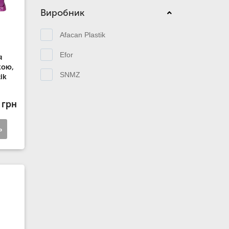
Виробник
Afacan Plastik
Efor
я
кою,
SNMZ
ik
 грн
ь