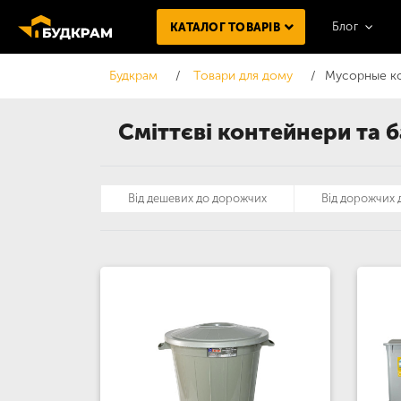
Блог
КАТАЛОГ ТОВАРІВ
Будкрам
Товари для дому
Мусорные ко
Сміттєві контейнери та 
Від дешевих до дорожчих
Від дорожчих