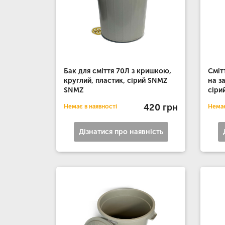
Бак для сміття 70Л з кришкою,
Сміт
круглий, пластик, сірий SNMZ
на з
SNMZ
сіри
420 грн
Немає в наявності
Немає
Дізнатися про наявність