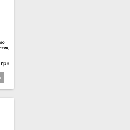
кою
стик,
 грн
ь