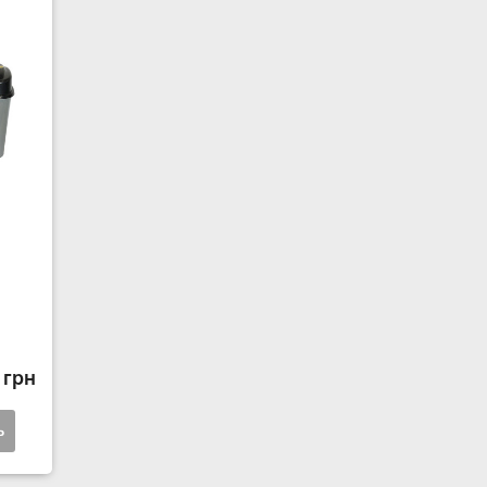
 грн
ь