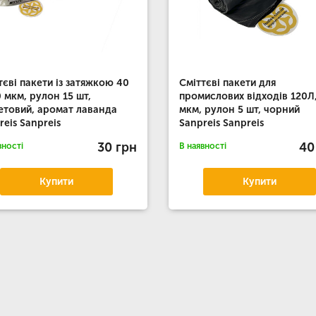
тєві пакети із затяжкою 40
Сміттєві пакети для
0 мкм, рулон 15 шт,
промислових відходів 120Л,
етовий, аромат лаванда
мкм, рулон 5 шт, чорний
reis Sanpreis
Sanpreis Sanpreis
30 грн
40
вності
В наявності
Купити
Купити