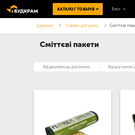
Блог
КАТАЛОГ ТОВАРІВ
Будкрам
Товари для дому
Сміттєві пак
Сміттєві пакети
Від дешевих до дорожчих
Від дорожчих