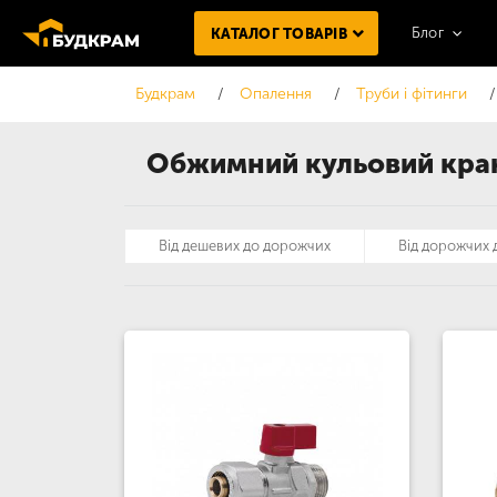
Блог
КАТАЛОГ ТОВАРІВ
Будкрам
Опалення
Труби і фітинги
Обжимний кульовий кра
Від дешевих до дорожчих
Від дорожчих