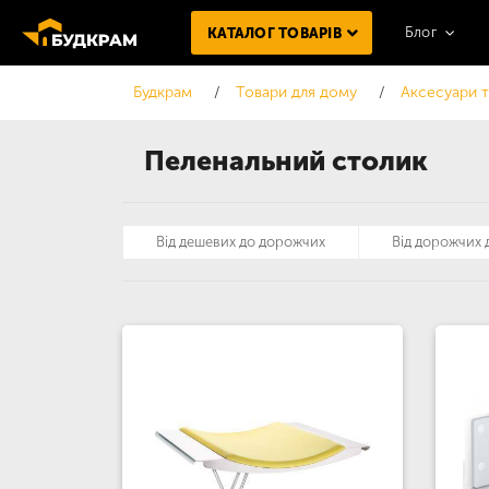
Блог
КАТАЛОГ ТОВАРІВ
Будкрам
Товари для дому
Аксесуари т
Пеленальний столик
Від дешевих до дорожчих
Від дорожчих