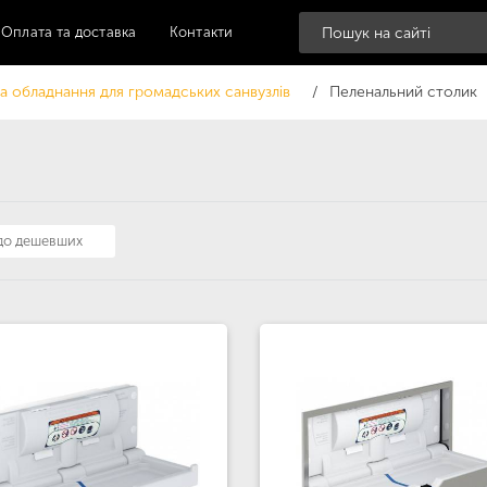
Оплата та доставка
Контакти
а обладнання для громадських санвузлів
Пеленальний столик
 до дешевших