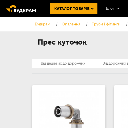
Блог
КАТАЛОГ ТОВАРІВ
Будкрам
Опалення
Труби і фітинги
Прес куточок
Від дешевих до дорожчих
Від дорожчих