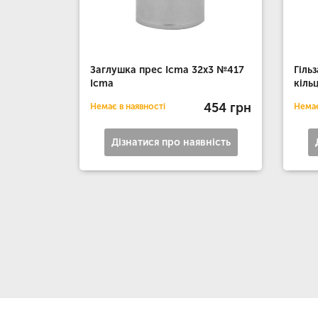
Заглушка прес Icma 32х3 №417
Гіль
Icma
кіль
454 грн
Немає в наявності
Немає
Дізнатися про наявність