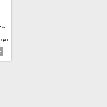
417
 грн
ь