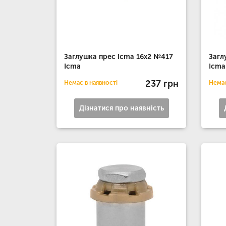
Заглушка прес Icma 16х2 №417
Загл
Icma
Icma
237 грн
Немає в наявності
Немає
Дізнатися про наявність