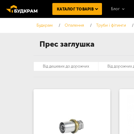
Блог
КАТАЛОГ ТОВАРІВ
Будкрам
Опалення
Труби і фітинги
Прес заглушка
Від дешевих до дорожчих
Від дорожчих