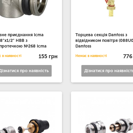
вне приєднання Icma
Торцева секція Danfoss з
/8"х1/2" НВВ з
відвідником повітря (088U
протечкою №268 Icma
Danfoss
155 грн
776
 в наявності
Немає в наявності
Дізнатися про наявність
Дізнатися про наявніст