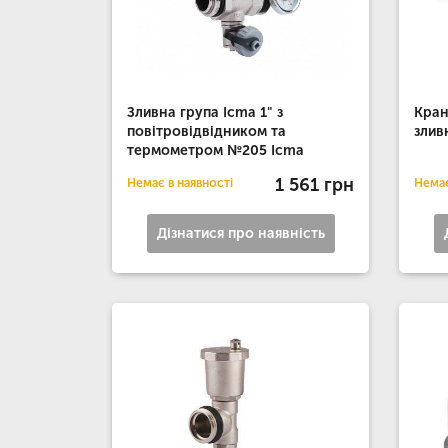
Зливна група Icma 1" з
Кран
повітровідвідником та
злив
термометром №205 Icma
1 561 грн
Немає в наявності
Немає
Дізнатися про наявність