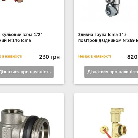
 кульовий Icma 1/2"
Зливна група Icma 1" з
ний №146 Icma
повітровідвідником №269 
230 грн
820
 в наявності
Немає в наявності
Дізнатися про наявність
Дізнатися про наявніст