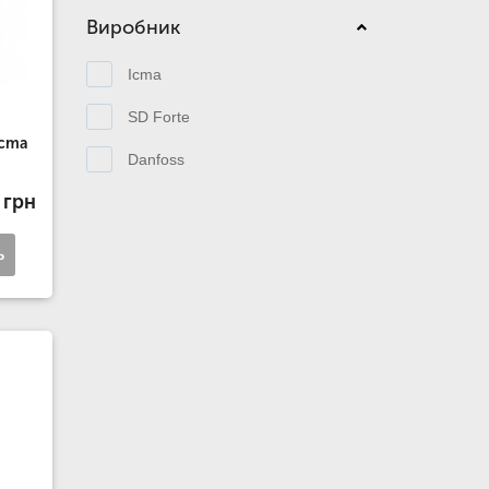
Виробник
Icma
SD Forte
Icma
Danfoss
 грн
ь