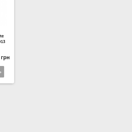
te
013
 грн
ь