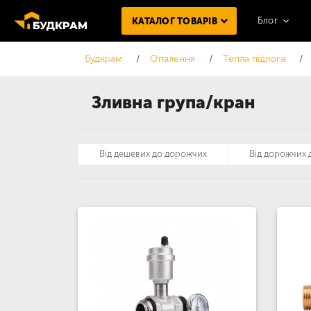
Блог
КАТАЛОГ ТОВАРІВ
Будкрам
Опалення
Тепла підлога
Зливна група/кран
Від дешевих до дорожчих
Від дорожчих