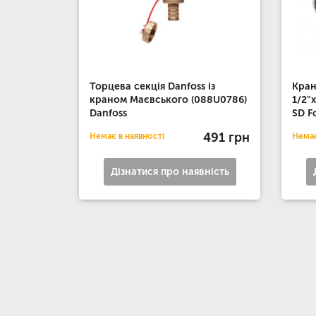
Торцева секція Danfoss із
Кран
краном Маєвського (088U0786)
1/2"
Danfoss
SD F
491 грн
Немає в наявності
Немає
Дізнатися про наявність