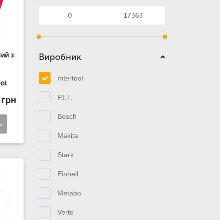
ий з
Виробник
Intertool
ol
P.I.T.
 грн
Bosch
ь
Makita
Stark
Einhell
Metabo
Verto