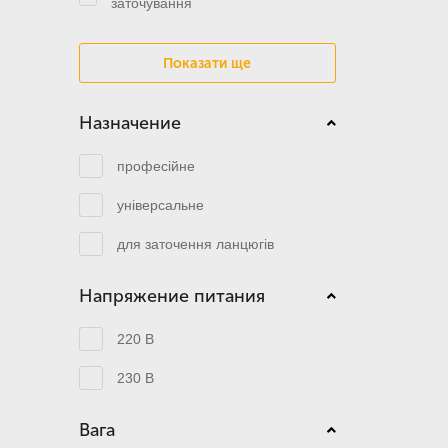
заточування
Показати ще
Назначение
професійне
універсальне
для заточення ланцюгів
Напряжение питания
220 В
230 В
Вага