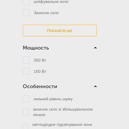
шліфувальне коло
Захисне скло
Показати ще
Мощность
350 Вт
150 Вт
Особенности
низький рівень шуму
захисне скло зі збільшувальною
лінзою
світлодіодне підсвічування зони