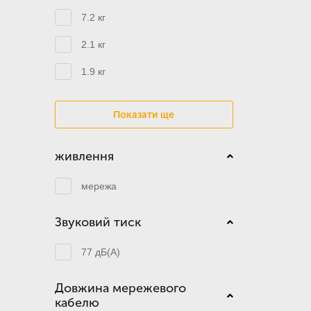
7.2 кг
2.1 кг
1.9 кг
Показати ще
живлення
мережа
Звуковий тиск
77 дБ(А)
Довжина мережевого
кабелю