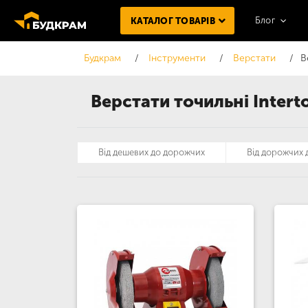
Блог
КАТАЛОГ ТОВАРІВ
Будкрам
Інструменти
Верстати
В
Верстати точильні Intert
Від дешевих до дорожчих
Від дорожчих