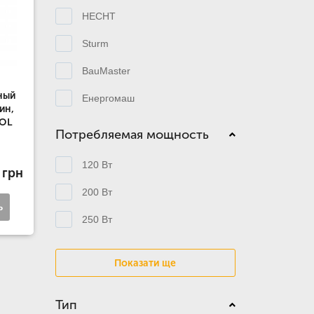
HECHT
Sturm
BauMaster
ный
Енергомаш
ин,
OOL
Потребляемая мощность
120 Вт
 грн
200 Вт
ь
250 Вт
Показати ще
Тип