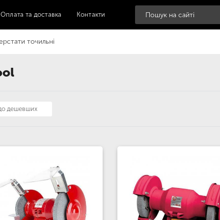
Оплата та доставка
Контакти
ерстати точильні
ool
 до дешевших