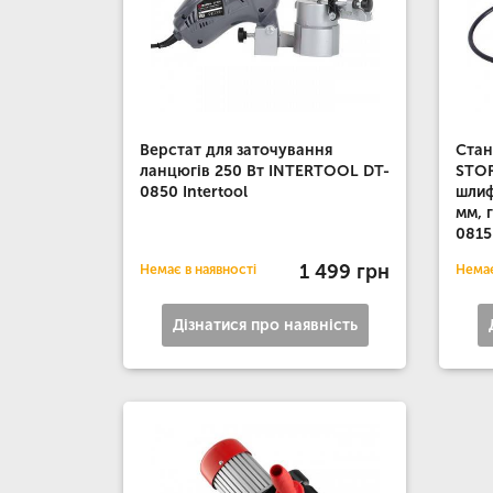
Верстат для заточування
Стан
ланцюгів 250 Вт INTERTOOL DT-
STOR
0850 Intertool
шлиф
мм, 
0815
1 499 грн
Немає в наявності
Немає
Дізнатися про наявність