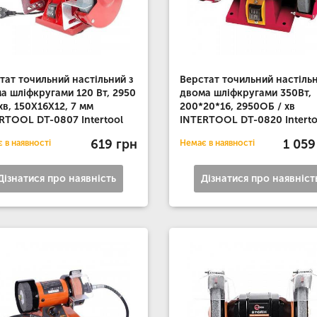
тат точильний настільний з
Верстат точильний настільн
а шліфкругами 120 Вт, 2950
двома шліфкругами 350Вт,
 хв, 150Х16Х12, 7 мм
200*20*16, 2950ОБ / хв
RTOOL DT-0807 Intertool
INTERTOOL DT-0820 Interto
619 грн
1 059
 в наявності
Немає в наявності
Дізнатися про наявність
Дізнатися про наявніст