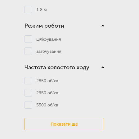
1.8 м
Режим роботи
шліфування
заточування
Частота холостого ходу
2850 об/хв
2950 об/хв
5500 об/хв
Показати ще