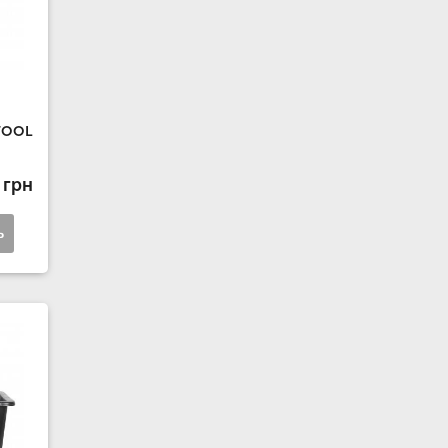
RTOOL
 грн
ь