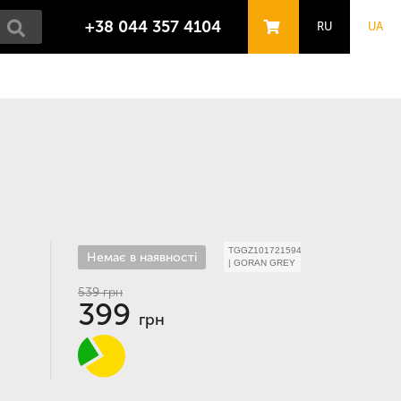
+38 044 357 4104
RU
UA
TGGZ1017215944
Немає в наявності
|
GORAN GREY
539
грн
399
грн