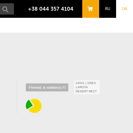
+38 044 357 4104
RU
UA
24541
|
GRES
Немає в наявності
LAROYA
DESERT RECT