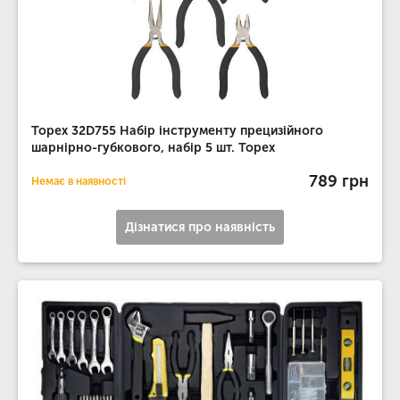
Topex 32D755 Набiр iнструменту прецизiйного
шарнiрно-губкового, набiр 5 шт. Topex
789 грн
Немає в наявності
Дізнатися про наявність