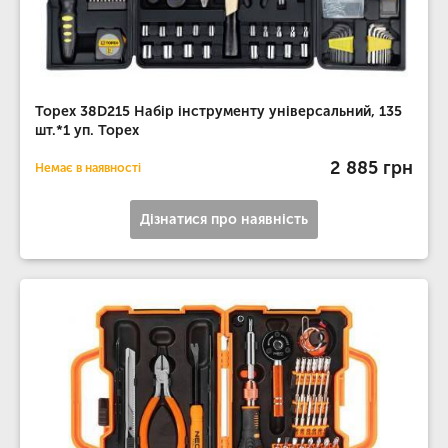
Topex 38D215 Набiр iнструменту унiверсальний, 135
шт.*1 уп. Topex
2 885 грн
Немає в наявності
Дізнатися про наявність