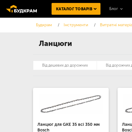
Блог
КАТАЛОГ ТОВАРІВ
Будкрам
Інструменти
Витратні матері
Ланцюги
Від дешевих до дорожчих
Від дорожчих
Ланцюг для GKE 35 всі 350 мм
Ланц
Bosch
Bosc