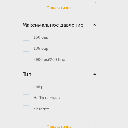
Показати ще
Максимальное давление
150 бар
135 бар
2900 psi/200 Бар
Тип
набір
Набір насадок
пістолет
Показати ще