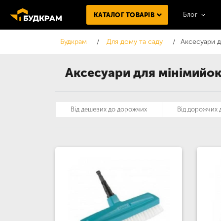
Блог
КАТАЛОГ ТОВАРІВ
Будкрам
Для дому та саду
Аксесуари д
Аксесуари для мінімийо
Від дешевих до дорожчих
Від дорожчих