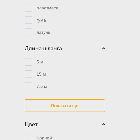
пластмаса
гума
латунь
Длина шланга
5 м
15 м
7.5 м
Показати ще
Цвет
Чорний