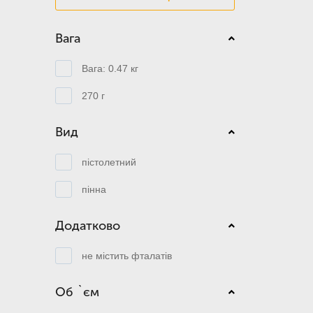
Вага
Вага: 0.47 кг
270 г
Вид
пістолетний
пінна
Додатково
не містить фталатів
Об `єм