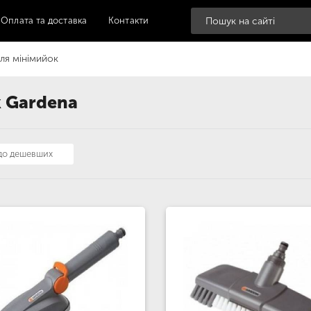
Оплата та доставка
Контакти
ля мінімийок
к Gardena
 до дешевших