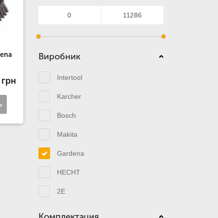
dena
Виробник
Intertool
 грн
Karcher
ь
Bosch
Makita
Gardena
HECHT
2E
Комплектация