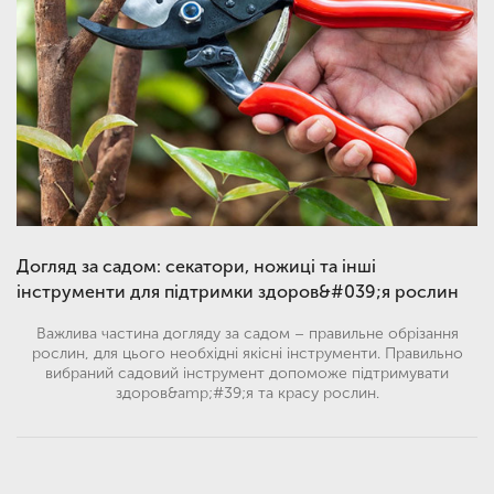
Свердління та ударні інструменти
Догляд за садом та городом
Прибирання та підтримання чистоти
Садові інструменти та аксесуари
Догляд за садом: секатори, ножиці та інші
Садові інструменти та техніка
інструменти для підтримки здоров&#039;я рослин
Важлива частина догляду за садом – правильне обрізання
рослин, для цього необхідні якісні інструменти. Правильно
вибраний садовий інструмент допоможе підтримувати
здоров&amp;#39;я та красу рослин.