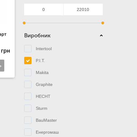
арт
Виробник
Intertool
 грн
P.I.T.
ь
Makita
Graphite
HECHT
Sturm
BauMaster
Енергомаш