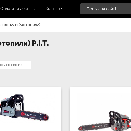
Оплата та доставка
Контакти
ензопили (мотопили)
опили) P.I.T.
 до дешевших