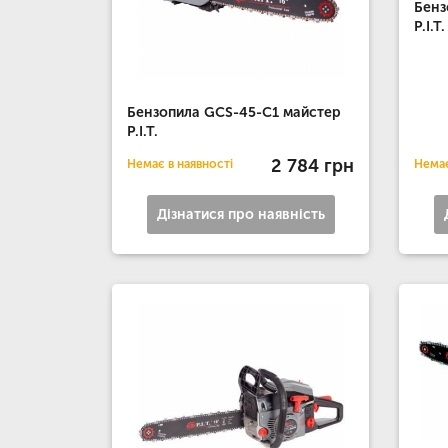
Бенз
P.I.T.
Бензопила GCS-45-C1 майстер
P.I.T.
2 784 грн
Немає в наявності
Немає
Дізнатися про наявність