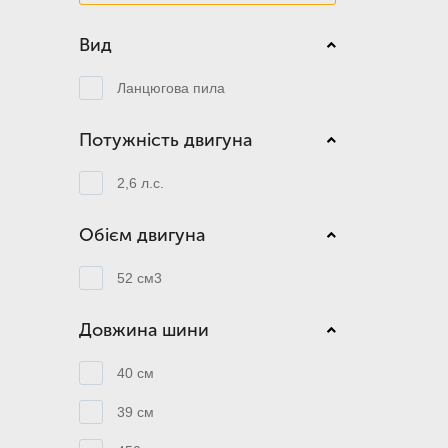
Вид
Ланцюгова пила
Потужність двигуна
2,6 л.с.
Обієм двигуна
52 см3
Довжина шини
40 см
39 см