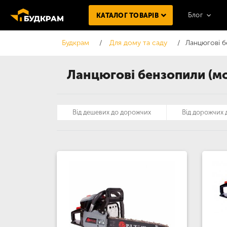
Блог
КАТАЛОГ ТОВАРІВ
Будкрам
Для дому та саду
Ланцюгові б
Ланцюгові бензопили (мот
Від дешевих до дорожчих
Від дорожчих