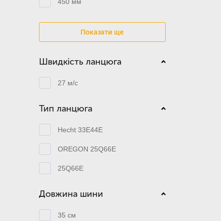
450 мм
Показати ще
Швидкість ланцюга
27 м/с
Тип ланцюга
Hecht 33E44E
OREGON 25Q66E
25Q66E
Довжина шини
35 см