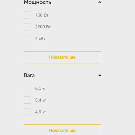
Мощность
750 Вт
2200 Вт
2 кВт
Показати ще
Вага
6,1 кг
5,4 кг
4,9 кг
Показати ще