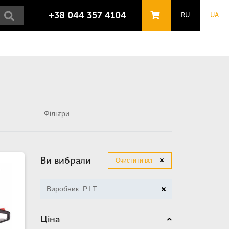
+38 044 357 4104
RU
UA
Фільтри
Ви вибрали
Очистити всі
Виробник: P.I.T.
Ціна