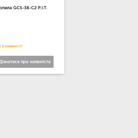
опила GCS-38-C2 P.I.T.
 в наявності
Дізнатися про наявність