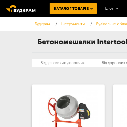
Блог
КАТАЛОГ ТОВАРІВ
Будкрам
Інструменти
Будівельне обла
Бетономешалки Intertoo
Від дешевих до дорожчих
Від дорожчих