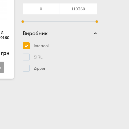
 л,
Виробник
-9160
Intertool
 грн
SIRL
ь
Zipper