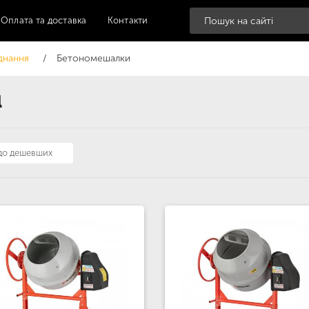
Оплата та доставка
Контакти
днання
Бетономешалки
l
 до дешевших