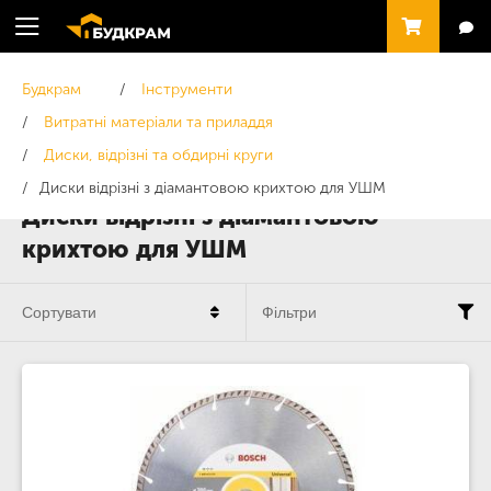
Будкрам
Інструменти
Витратні матеріали та приладдя
Диски, відрізні та обдирні круги
Диски відрізні з діамантовою крихтою для УШМ
Диски відрізні з діамантовою
крихтою для УШМ
Сортувати
Фільтри