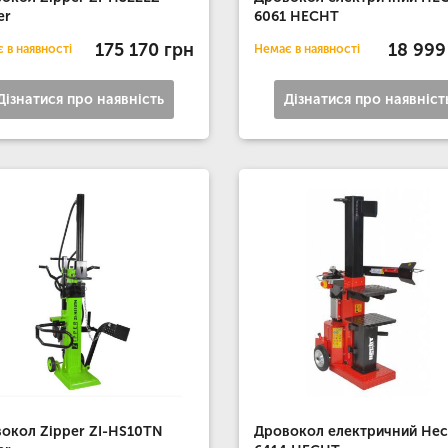
er
6061 HECHT
175 170 грн
18 999
 в наявності
Немає в наявності
Дізнатися про наявність
Дізнатися про наявніст
окол Zipper ZI-HS10TN
Дровокол електричний Hec