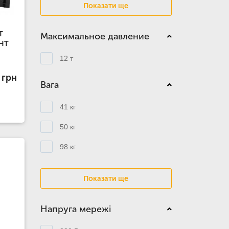
Показати ще
T
Максимальное давление
CHT
12 т
 грн
Вага
41 кг
50 кг
98 кг
Показати ще
Напруга мережі