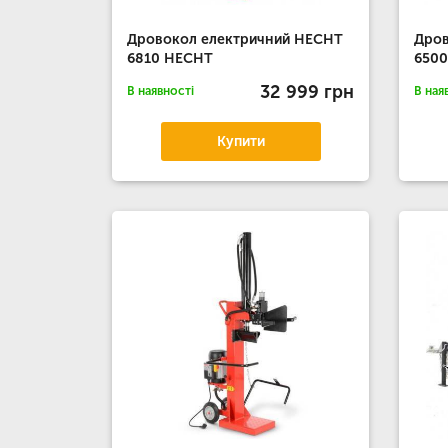
Дровокол електричний HECHT
Дров
6810 HECHT
650
32 999 грн
В наявності
В ная
Купити