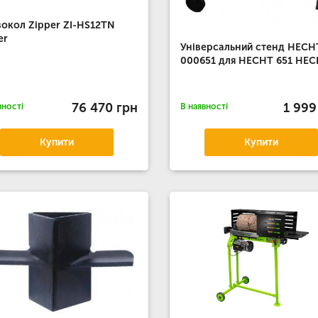
окол Zipper ZI-HS12TN
er
Універсальний стенд HECH
000651 для HECHT 651 HE
76 470 грн
1 999
вності
В наявності
Купити
Купити