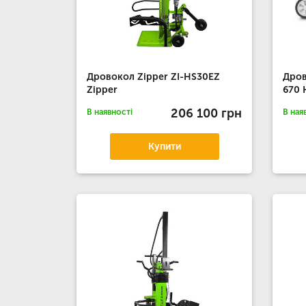
Дровокол Zipper ZI-HS30EZ
Дров
Zipper
670
206 100 грн
В наявності
В ная
Купити