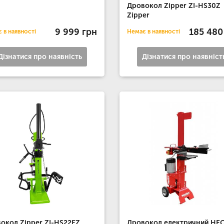
Дровокол Zipper ZI-HS30Z
Zipper
9 999 грн
185 480
 в наявності
Немає в наявності
Дізнатися про наявність
Дізнатися про наявніст
окол Zipper ZI-HS22EZ
Дровокол електричний HE