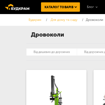
Блог
КАТАЛОГ ТОВАРІВ
Будкрам
Для дому та саду
Дровоколи
Дровоколи
Від дешевих до дорожчих
Від дорожчих