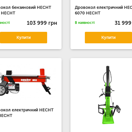
окол бензиновий HECHT
Дровокол електричний HE
2 HECHT
6070 HECHT
103 999 грн
31 999
вності
В наявності
Купити
Купити
окол електричний HECHT
 HECHT