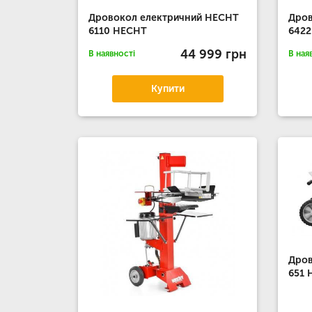
Дровокол електричний HECHT
Дров
6110 HECHT
642
44 999 грн
В наявності
В ная
Купити
Дров
651