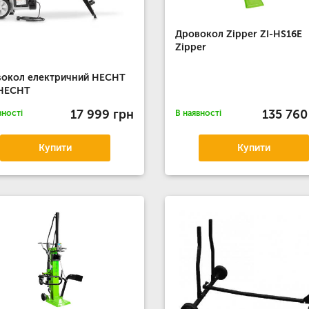
Дровокол Zipper ZI-HS16E
Zipper
окол електричний HECHT
 HECHT
17 999 грн
135 760
вності
В наявності
Купити
Купити