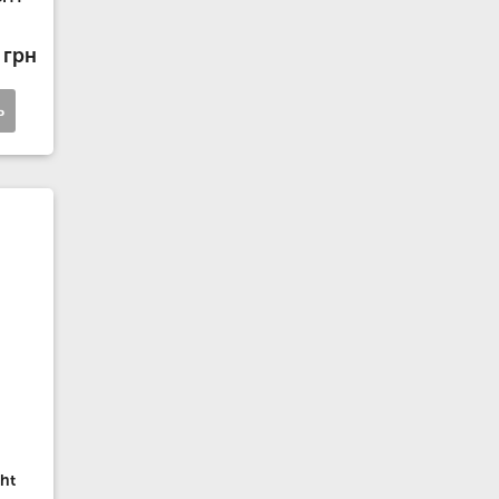
 грн
ь
ht