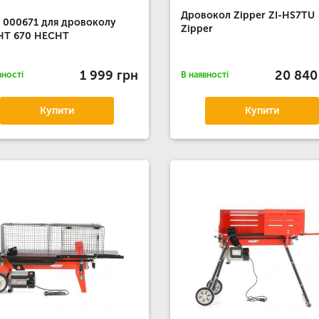
Дровокол Zipper ZI-HS7TU
 000671 для дровоколу
Zipper
HT 670 HECHT
1 999 грн
20 840
вності
В наявності
Купити
Купити