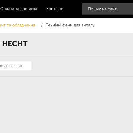
Оплата та доставка
Контакти
ент та обладнання
Технічні фени для випалу
у HECHT
 до дешевших