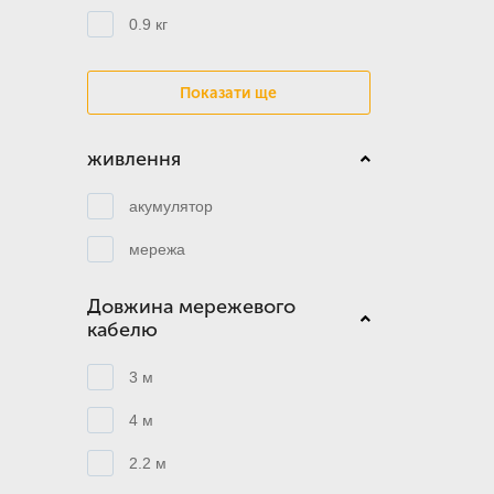
0.9 кг
Показати ще
живлення
акумулятор
мережа
Довжина мережевого
кабелю
3 м
4 м
2.2 м