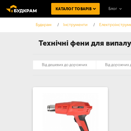
Блог
КАТАЛОГ ТОВАРІВ
Будкрам
Інструменти
Електроінструм
Технічні фени для випал
Від дешевих до дорожчих
Від дорожчих