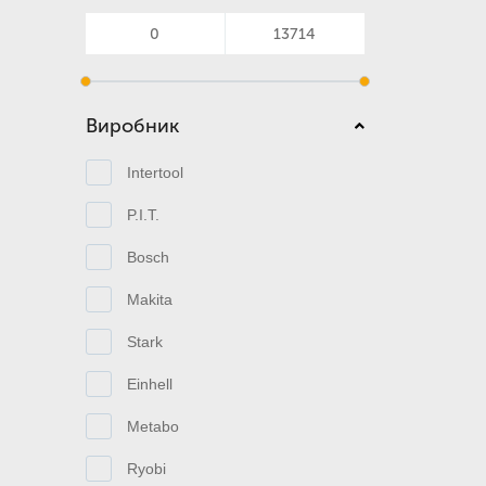
Виробник
Intertool
P.I.T.
Bosch
Makita
Stark
Einhell
Metabo
Ryobi