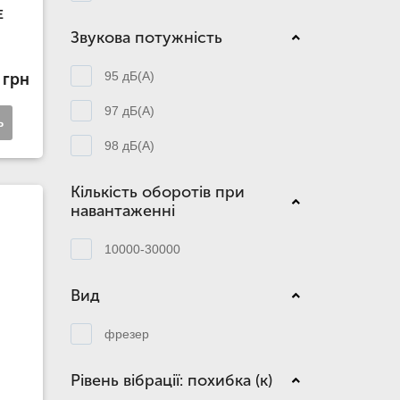
E
Звукова потужність
95 дБ(А)
 грн
97 дБ(А)
ь
98 дБ(А)
Кількість оборотів при
навантаженні
10000-30000
Вид
фрезер
Рівень вібрації: похибка (к)