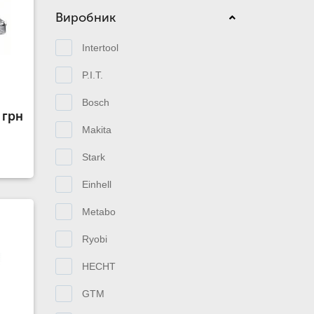
Виробник
Intertool
P.I.T.
Bosch
 грн
Makita
Stark
Einhell
Metabo
Ryobi
HECHT
GTM