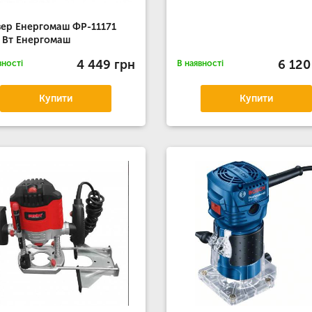
ер Енергомаш ФР-11171
 Вт Енергомаш
4 449 грн
6 120
вності
В наявності
Купити
Купити