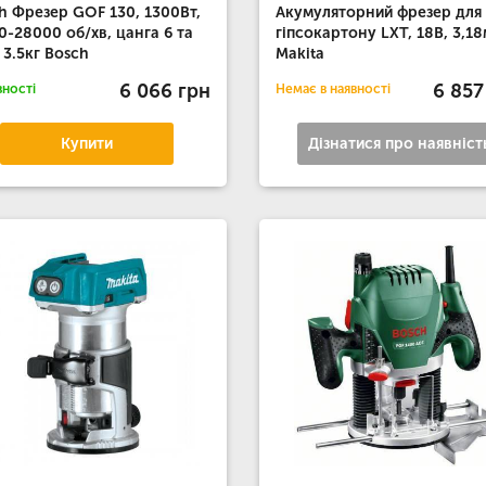
h Фрезер GOF 130, 1300Вт,
Акумуляторний фрезер для
0-28000 об/хв, цанга 6 та
гіпсокартону LXT, 18В, 3,1
 3.5кг Bosch
Makita
6 066 грн
6 857
вності
Немає в наявності
Купити
Дізнатися про наявніст