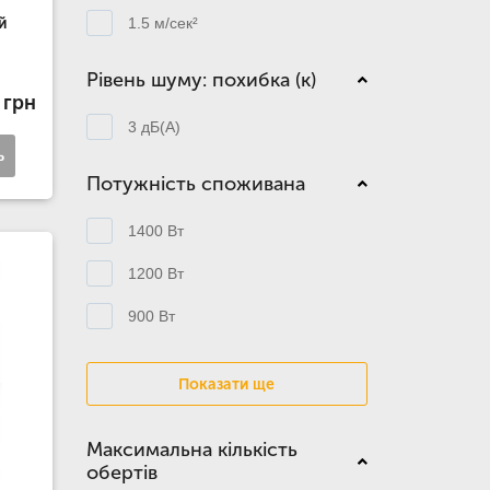
1.5 м/сек²
й
Рівень шуму: похибка (к)
 грн
3 дБ(А)
ь
Потужність споживана
1400 Вт
1200 Вт
900 Вт
Показати ще
Максимальна кількість
обертів