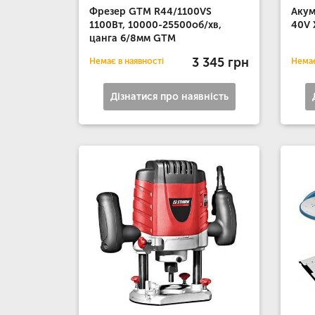
Фрезер GTM R44/1100VS
Акум
1100Вт, 10000-25500об/хв,
40V 
цанга 6/8мм GTM
3 345 грн
Немає в наявності
Немає
Дізнатися про наявність