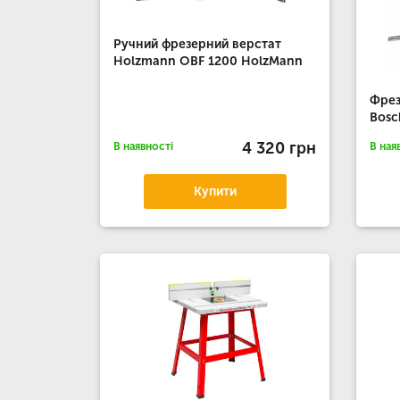
Ручний фрезерний верстат
Holzmann OBF 1200 HolzMann
Фрез
Bosc
4 320 грн
В наявності
В ная
Купити