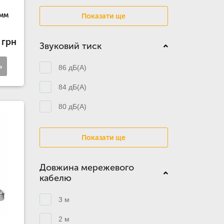
8мм
Показати ще
 грн
Звуковий тиск
ь
86 дБ(А)
84 дБ(А)
80 дБ(А)
Показати ще
Довжина мережевого
кабелю
3 м
2 м