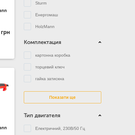
Sturm
ann
Енергомаш
HolzMann
 грн
Комплектация
картонна коробка
торцевий ключ
гайка затискна
Показати ще
Тип двигателя
ann
Електричний, 230В/50 Гц