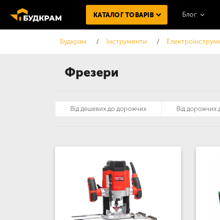
Блог
КАТАЛОГ ТОВАРІВ
Будкрам
Інструменти
Електроінструм
Фрезери
Від дешевих до дорожчих
Від дорожчих