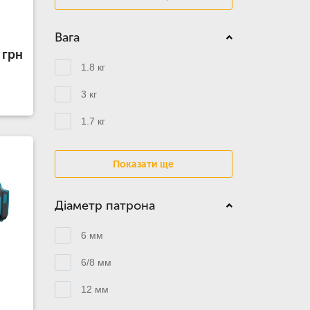
Вага
 грн
1.8 кг
3 кг
1.7 кг
Показати ще
Діаметр патрона
6 мм
6/8 мм
12 мм