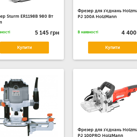
Фрезер для з'єднань Holzm
ер Sturm ER1198B 980 Вт
PJ 100A HolzMann
m
5 145 грн
4 400
вності
В наявності
Купити
Купити
Фрезер для з'єднань Holzm
PJ 100PRO HolzMann