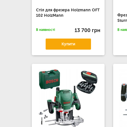
Стіл для фрезера Holzmann OFT
Фрез
102 HolzMann
Stur
13 700 грн
В наявності
В ная
Купити