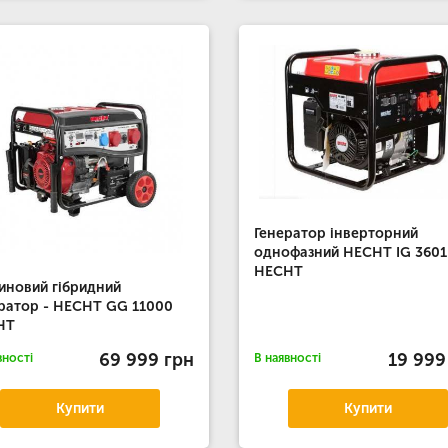
Генератор інверторний
однофазний HECHT IG 3601
HECHT
иновий гібридний
ратор - HECHT GG 11000
HT
69 999 грн
19 999
вності
В наявності
Купити
Купити