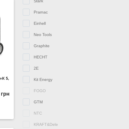
Stark
Pramac
Einhell
Neo Tools
Graphite
HECHT
2E
+К 5,
Kit Energy
FOGO
 грн
GTM
NTC
KRAFT&Dele