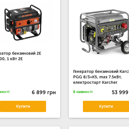
ратор бензиновий 2E
00, 1 кВт 2E
Генератор бензиновий Karc
PGG 8/3+К5, max 7.5кВт,
електростарт Karcher
6 899 грн
53 999
вності
В наявності
Купити
Купити