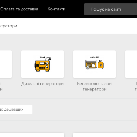
Оплата та доставка
Контакти
нератори
і
Дизельні генератори
Бензиново-газові
и
генератори
 до дешевших