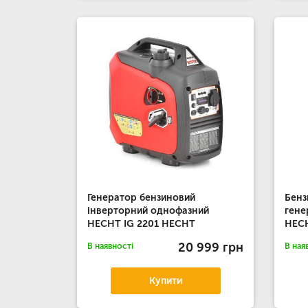
Генератор бензиновий
Бенз
інверторний однофазний
гене
HECHT IG 2201 HECHT
HEC
20 999 грн
В наявності
В ная
Купити