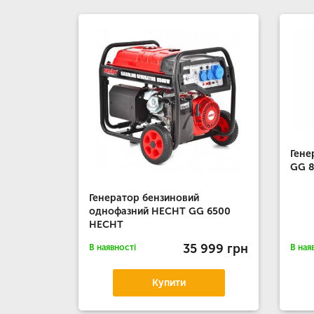
Гене
GG 
Генератор бензиновий
однофазний HECHT GG 6500
HECHT
35 999 грн
В наявності
В ная
Купити