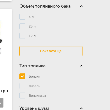
Объем топливного бака
4 л
25 л
12 л
Показати ще
Тип топлива
+
Бензин
Дизель
 грн
Бензин/газ
ь
Уровень шума