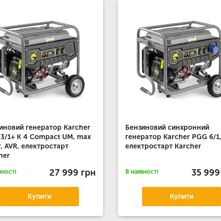
иновий генератор Karcher
Бензиновий синхронний
3/1+ K 4 Compact UM, max
генератор Karcher PGG 6/1
т, AVR, електростарт
електростарт Karcher
her
27 999 грн
35 999
вності
В наявності
Купити
Купити