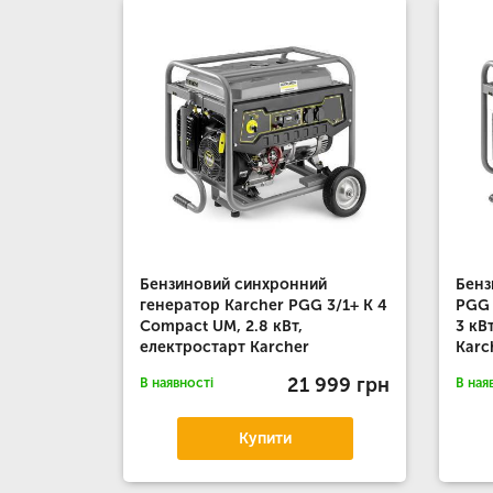
Бензиновий синхронний
Бенз
генератор Karcher PGG 3/1+ K 4
PGG 
Compact UM, 2.8 кВт,
3 кВ
електростарт Karcher
Karc
21 999 грн
В наявності
В ная
Купити