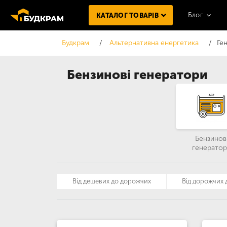
Блог
КАТАЛОГ ТОВАРІВ
Будкрам
Альтернативна енергетика
Ге
Бензинові генератори
Бензинов
генератор
Від дешевих до дорожчих
Від дорожчих