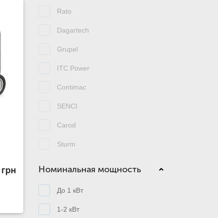
Rato
Dagartech
Grupel
ITC Power
Contimac
SENCI
Carod
,
Sturm
Номинальная мощность
 грн
До 1 кВт
1-2 кВт