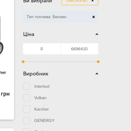
Ви вибрали
Очистити всі
Тип топлива: Бензин
Ціна
her
Виробник
Intertool
 грн
Vulkan
Karcher
GENERGY