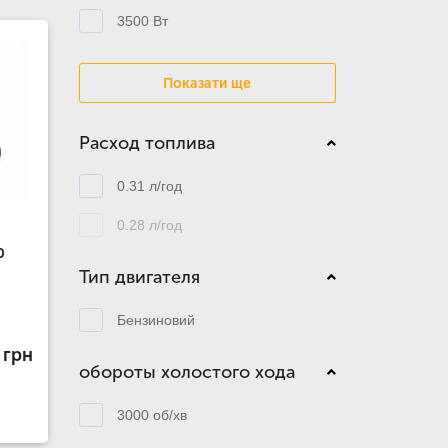
3500 Вт
Показати ще
Расход топлива
0.31 л/год
0.28 л/год
0
Тип двигателя
Бензиновий
 грн
обороты холостого хода
3000 об/хв