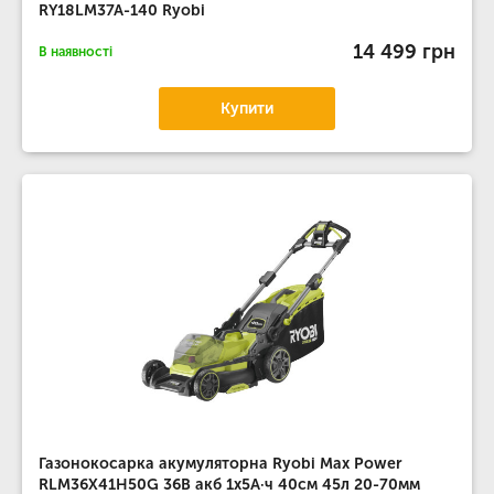
RY18LM37A-140 Ryobi
14 499 грн
В наявності
Купити
Газонокосарка акумуляторна Ryobi Max Power
RLM36X41H50G 36В акб 1х5А·ч 40см 45л 20-70мм