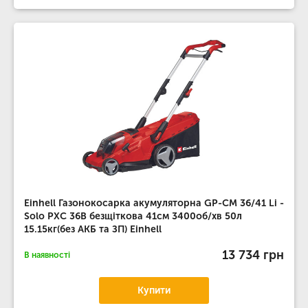
Einhell Газонокосарка акумуляторна GP-CM 36/41 Li -
Solo PXC 36В безщіткова 41см 3400об/хв 50л
15.15кг(без АКБ та ЗП) Einhell
13 734 грн
В наявності
Купити