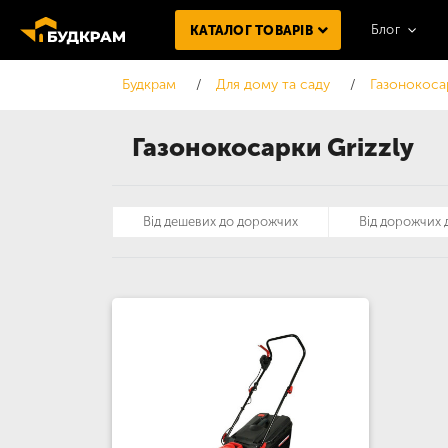
Блог
КАТАЛОГ ТОВАРІВ
Будкрам
Для дому та саду
Газонокоса
Газонокосарки Grizzly
Від дешевих до дорожчих
Від дорожчих