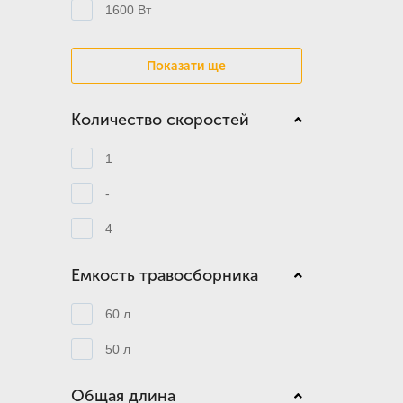
1600 Вт
Показати ще
Количество скоростей
1
-
4
Емкость травосборника
60 л
50 л
Общая длина