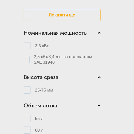
Показати ще
Номинальная мощность
3,6 кВт
2,5 кВт/3,4 л.с. за стандартом
SAE J1940
Высота среза
25-75 мм
Объем лотка
55 л
60 л