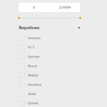
Виробник
Intertool
P.I.T.
Karcher
Bosch
Makita
Gardena
Stark
Einhell