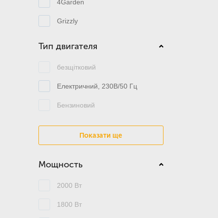
4Garden
Grizzly
Тип двигателя
безщітковий
Електричний, 230В/50 Гц
Бензиновий
Показати ще
Мощность
2000 Вт
1800 Вт