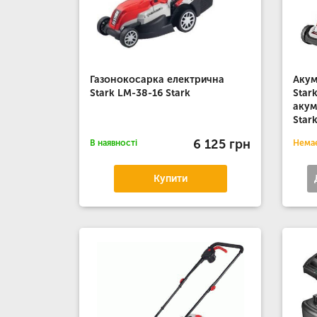
Газонокосарка електрична
Акум
Stark LM-38-16 Stark
Star
акум
Star
6 125 грн
В наявності
Немає
Купити