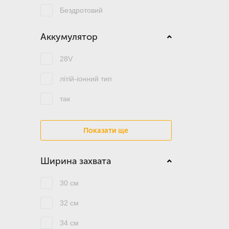
Бездротовий
Аккумулятор
28V
літій-іонний тип
так
Показати ще
Ширина захвата
30 см
32 см
34 см