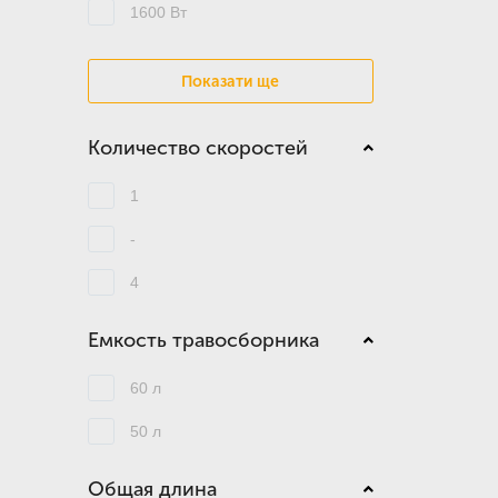
1600 Вт
Показати ще
Количество скоростей
1
-
4
Емкость травосборника
60 л
50 л
Общая длина