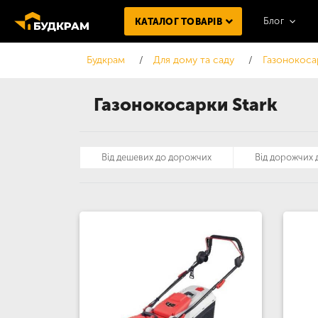
Блог
КАТАЛОГ ТОВАРІВ
Будкрам
Для дому та саду
Газонокоса
Газонокосарки Stark
Від дешевих до дорожчих
Від дорожчих