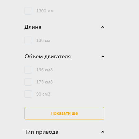
1300 мм
Длина
136 см
Объем двигателя
196 см3
173 см3
99 см3
Показати ще
Тип привода