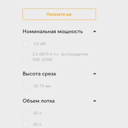
Показати ще
Номинальная мощность
3,6 кВт
2,5 кВт/3,4 л.с. за стандартом
SAE J1940
Высота среза
25-75 мм
Объем лотка
55 л
60 л