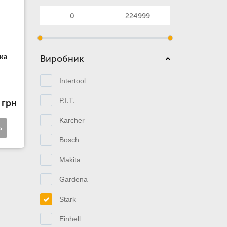
ка
Виробник
Intertool
P.I.T.
 грн
Karcher
ь
Bosch
Makita
Gardena
Stark
Einhell