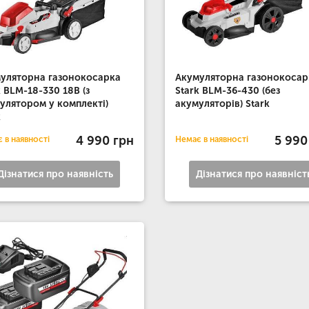
уляторна газонокосарка
Акумуляторна газонокосар
k BLM-18-330 18В (з
Stark BLM-36-430 (без
улятором у комплекті)
акумуляторів) Stark
k
4 990 грн
5 990
 в наявності
Немає в наявності
Дізнатися про наявність
Дізнатися про наявніст