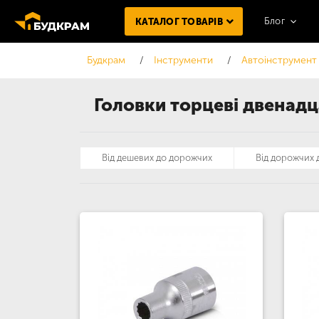
Блог
КАТАЛОГ ТОВАРІВ
Будкрам
Інструменти
Автоінструмент
Головки торцеві двенадц
Від дешевих до дорожчих
Від дорожчих