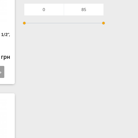
1/2",
 грн
ь