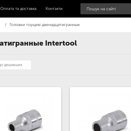
Оплата та доставка
Контакти
Головки торцеві двенадцатигранные
атигранные Intertool
 до дешевших